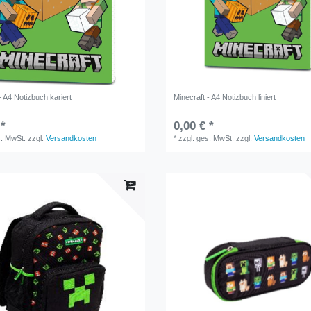
- A4 Notizbuch kariert
Minecraft - A4 Notizbuch liniert
 *
0,00 € *
s. MwSt.
zzgl.
Versandkosten
*
zzgl. ges. MwSt.
zzgl.
Versandkosten