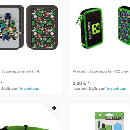
 - Doppelmäppchen mit Inhalt
Minecraft - Doppelmäppchen AC2 ohne I
 *
0,00 € *
s. MwSt.
zzgl.
Versandkosten
*
zzgl. ges. MwSt.
zzgl.
Versandkosten