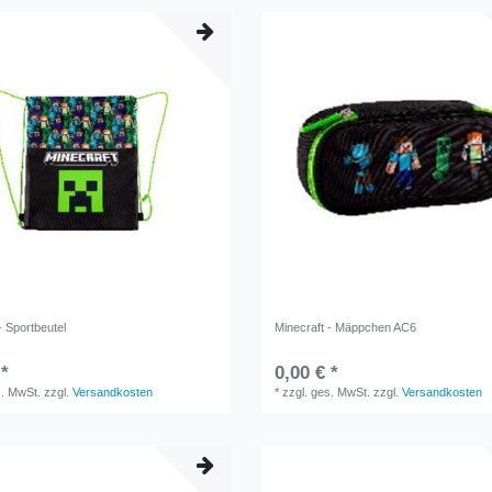
- Sportbeutel
Minecraft - Mäppchen AC6
 *
0,00 € *
s. MwSt.
zzgl.
Versandkosten
*
zzgl. ges. MwSt.
zzgl.
Versandkosten