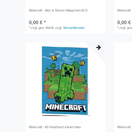
Minecraft - Alex & Steven Mäppchen AC5
Minecraft
0,00 € *
0,00 €
*
zzgl. ges. MwSt.
zzgl.
Versandkosten
*
zzgl. ge
Minecraft - A5 Notizbuch kariert blau
Minecraft 