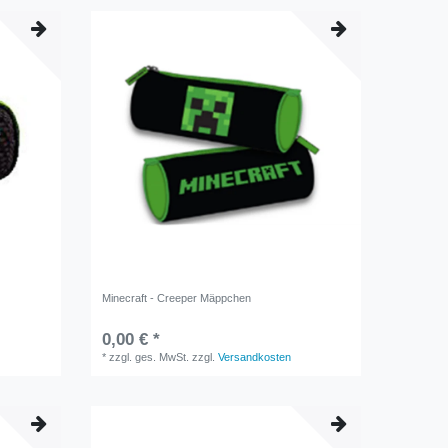
Minecraft - Creeper Mäppchen
0,00 € *
*
zzgl. ges. MwSt.
zzgl.
Versandkosten