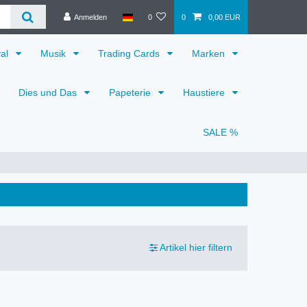
Anmelden
0
0
0,00 EUR
val
Musik
Trading Cards
Marken
Dies und Das
Papeterie
Haustiere
SALE %
Artikel hier filtern