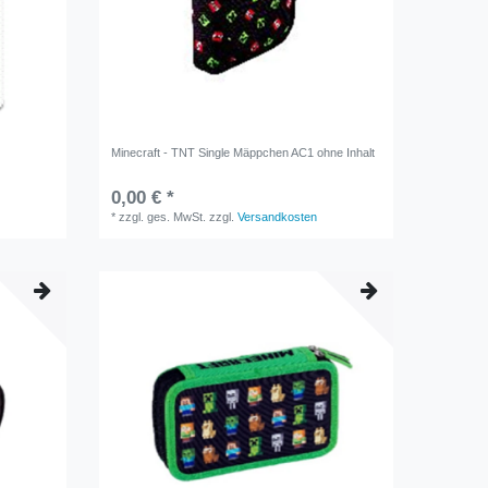
Minecraft - TNT Single Mäppchen AC1 ohne Inhalt
0,00 € *
*
zzgl. ges. MwSt.
zzgl.
Versandkosten