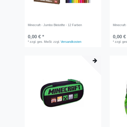
Minecraft - Jumbo Bleistifte - 12 Farben
Minecraft
0,00 € *
0,00 €
*
zzgl. ges. MwSt.
zzgl.
Versandkosten
*
zzgl. ge