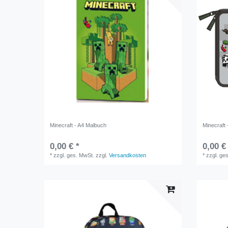
Minecraft - A4 Malbuch
Minecraft
0,00 € *
0,00 €
*
zzgl. ges. MwSt.
zzgl.
Versandkosten
*
zzgl. ge