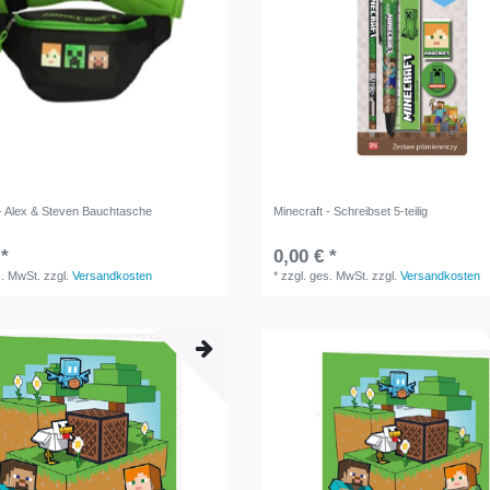
 - Alex & Steven Bauchtasche
Minecraft - Schreibset 5-teilig
 *
0,00 € *
s. MwSt.
zzgl.
Versandkosten
*
zzgl. ges. MwSt.
zzgl.
Versandkosten