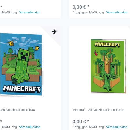
 *
0,00 € *
s. MwSt.
zzgl.
Versandkosten
*
zzgl. ges. MwSt.
zzgl.
Versandkosten
- A5 Notizbuch liniert blau
Minecraft - A5 Notizbuch kariert grün
 *
0,00 € *
s. MwSt.
zzgl.
Versandkosten
*
zzgl. ges. MwSt.
zzgl.
Versandkosten