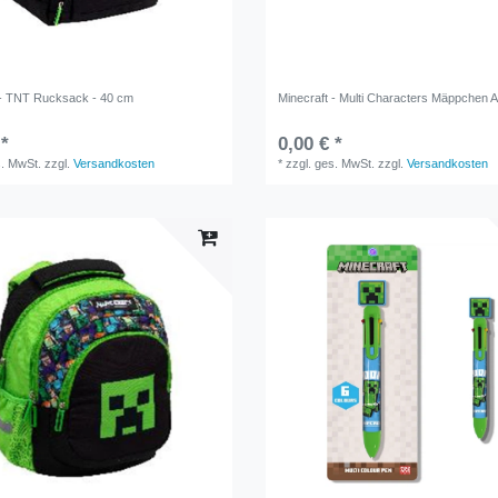
 - TNT Rucksack - 40 cm
Minecraft - Multi Characters Mäppchen 
 *
0,00 € *
s. MwSt.
zzgl.
Versandkosten
*
zzgl. ges. MwSt.
zzgl.
Versandkosten