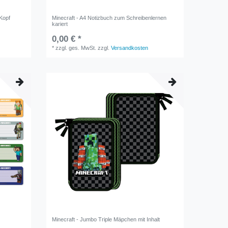
 Kopf
Minecraft - A4 Notizbuch zum Schreibenlernen
kariert
0,00 € *
*
zzgl. ges. MwSt.
zzgl.
Versandkosten
Minecraft - Jumbo Triple Mäpchen mit Inhalt