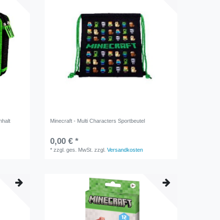
nhalt
Minecraft - Multi Characters Sportbeutel
0,00 € *
*
zzgl. ges. MwSt.
zzgl.
Versandkosten