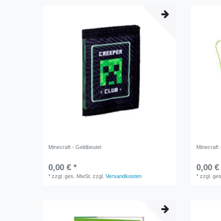
Minecraft - Geldbeutel
Minecraft 
0,00 € *
0,00 €
*
zzgl. ges. MwSt.
zzgl.
Versandkosten
*
zzgl. ge