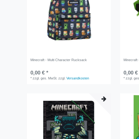
Minecraft - Multi Character Rucksack
Minecraft
0,00 € *
0,00 €
*
zzgl. ges. MwSt.
zzgl.
Versandkosten
*
zzgl. ge