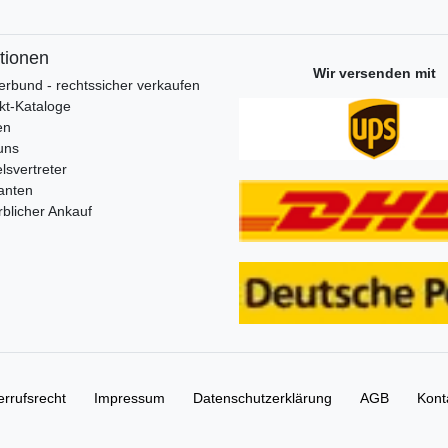
tionen
Wir versenden mit
erbund - rechtssicher verkaufen
kt-Kataloge
en
uns
lsvertreter
anten
blicher Ankauf
rrufs­recht
Impressum
Daten­schutz­erklärung
AGB
Kont