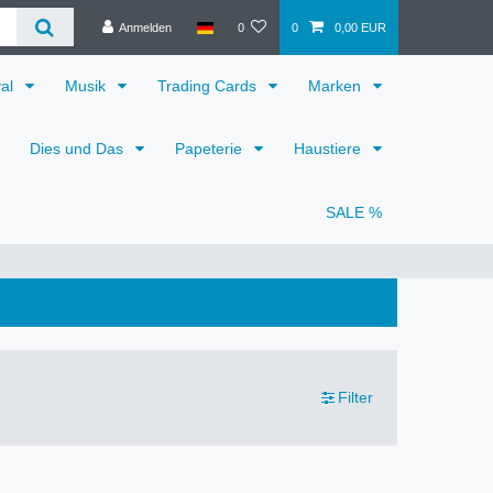
Anmelden
0
0
0,00 EUR
val
Musik
Trading Cards
Marken
Dies und Das
Papeterie
Haustiere
SALE %
Filter