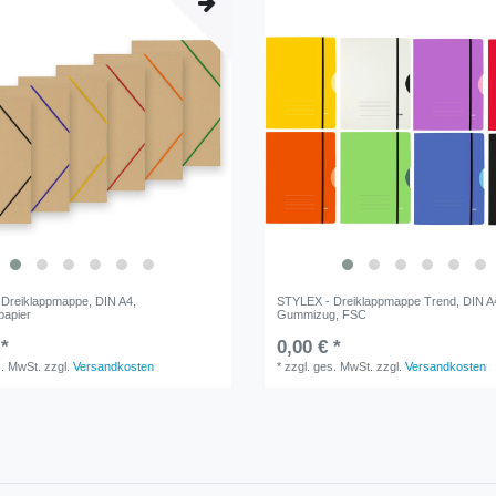
Dreiklappmappe, DIN A4,
STYLEX - Dreiklappmappe Trend, DIN A4
papier
Gummizug, FSC
 *
0,00 € *
s. MwSt.
zzgl.
Versandkosten
*
zzgl. ges. MwSt.
zzgl.
Versandkosten