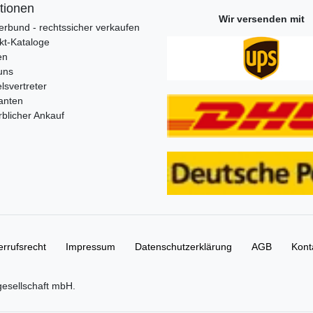
tionen
Wir versenden mit
erbund - rechtssicher verkaufen
kt-Kataloge
en
uns
lsvertreter
anten
blicher Ankauf
rrufs­recht
Impressum
Daten­schutz­erklärung
AGB
Kont
gesellschaft mbH.