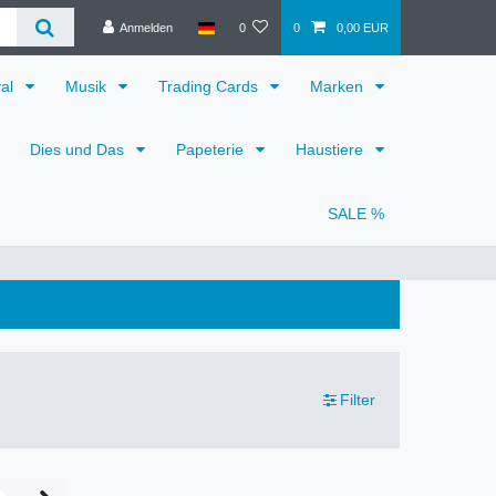
Anmelden
0
0
0,00 EUR
val
Musik
Trading Cards
Marken
Dies und Das
Papeterie
Haustiere
SALE %
Filter