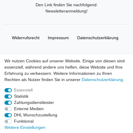
Den Link finden Sie nachfolgend:
Newsletteranmeldung
!
Widerrufs­recht
Impressum
Daten­schutz­erklärung
AGB
Kontakt
Wir nutzen Cookies auf unserer Website. Einige von diesen sind
essenziell, während andere uns helfen, diese Website und Ihre
© Copyright 2026 | Alle Rechte vorbehalten. HL-
Erfahrung zu verbessern. Weitere Informationen zu Ihren
Handelsgesellschaft mbH.
Rechten als Nutzer finden Sie in unserer
Daten­schutz­erklärung
.
Essenziell
Alle Markennamen, Warenzeichen sowie sämtliche Produktbilder
Statistik
und Beschreibungen sind Eigentum Ihrer rechtmäßigen
Zahlungsdienstleister
Eigentümer und dienen hier nur der Beschreibung.
Externe Medien
DHL Wunschzustellung
Preise nur für registrierte Händler, ansonsten zeigt der Shop 0,00
Funktional
€
Weitere Einstellungen