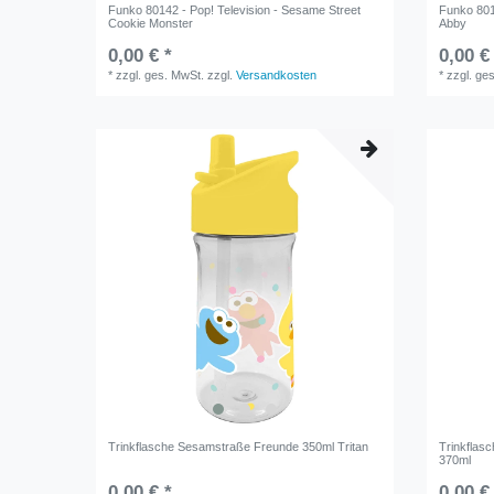
Funko 80142 - Pop! Television - Sesame Street
Funko 801
Cookie Monster
Abby
0,00 € *
0,00 €
*
zzgl. ges. MwSt.
zzgl.
Versandkosten
*
zzgl. ge
Trinkflasche Sesamstraße Freunde 350ml Tritan
Trinkflas
370ml
0,00 € *
0,00 €