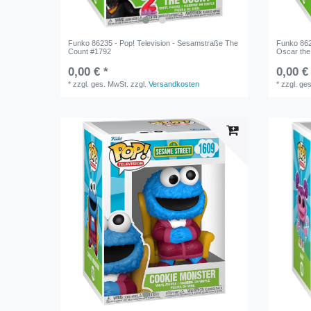
Funko 86235 - Pop! Television - Sesamstraße The
Funko 862
Count #1792
Oscar th
0,00 € *
0,00 €
*
zzgl. ges. MwSt.
zzgl.
Versandkosten
*
zzgl. ge