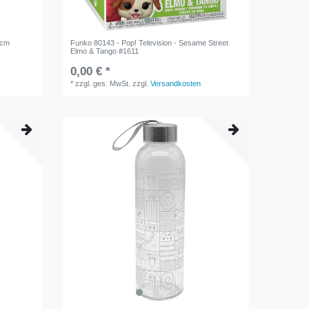
 cm
Funko 80143 - Pop! Television - Sesame Street
Elmo & Tango #1611
0,00 € *
*
zzgl. ges. MwSt.
zzgl.
Versandkosten