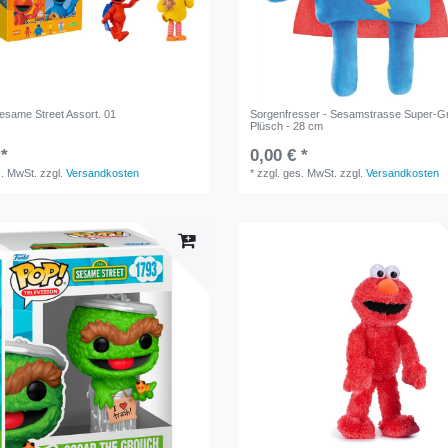
esame Street Assort. 01
Sorgenfresser - Sesamstrasse Super-G
Plüsch - 28 cm
 *
0,00 € *
s. MwSt.
zzgl.
Versandkosten
*
zzgl. ges. MwSt.
zzgl.
Versandkosten