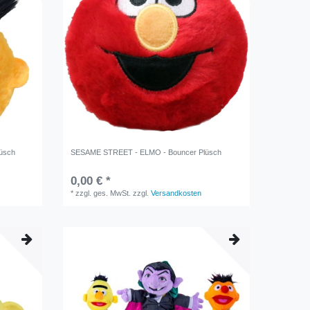
üsch
SESAME STREET - ELMO - Bouncer Plüsch
0,00 € *
*
zzgl. ges. MwSt.
zzgl.
Versandkosten