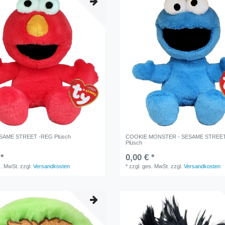
SAME STREET -REG Plüsch
COOKIE MONSTER - SESAME STREET
Plüsch
 *
0,00 € *
s. MwSt.
zzgl.
Versandkosten
*
zzgl. ges. MwSt.
zzgl.
Versandkosten