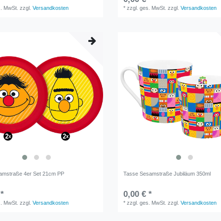
s. MwSt.
zzgl.
Versandkosten
*
zzgl. ges. MwSt.
zzgl.
Versandkosten
samstraße 4er Set 21cm PP
Tasse Sesamstraße Jubiläum 350ml
 *
0,00 € *
s. MwSt.
zzgl.
Versandkosten
*
zzgl. ges. MwSt.
zzgl.
Versandkosten