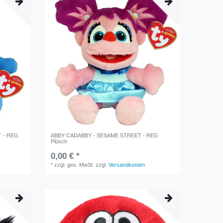
 - REG
ABBY CADABBY - SESAME STREET - REG
Plüsch
0,00 € *
*
zzgl. ges. MwSt.
zzgl.
Versandkosten