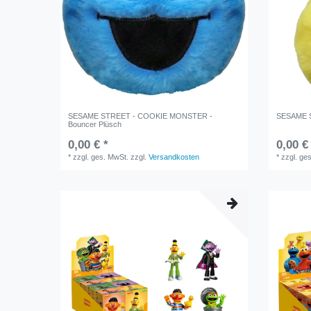
SESAME STREET - COOKIE MONSTER -
SESAME S
Bouncer Plüsch
0,00 € *
0,00 €
*
zzgl. ges. MwSt.
zzgl.
Versandkosten
*
zzgl. ge