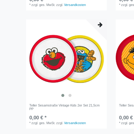
*
zzgl. ges. MwSt.
zzgl.
Versandkosten
*
zzgl. ge
Teller Sesamstraße Vintage Kids 2er Set 21,5cm
Teller Se
PP
0,00 € *
0,00 €
*
zzgl. ges. MwSt.
zzgl.
Versandkosten
*
zzgl. ge