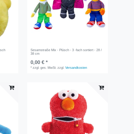
üsch
Sesamstraße Mix - Plüsch - 3 -fach sortiert - 28 /
38 cm
0,00 € *
*
zzgl. ges. MwSt.
zzgl.
Versandkosten