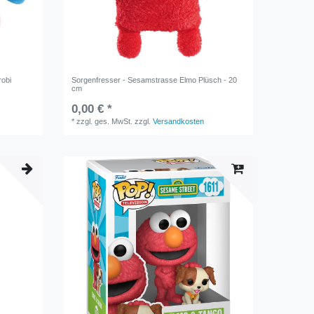
robi
Sorgenfresser - Sesamstrasse Elmo Plüsch - 20
cm
0,00 € *
*
zzgl. ges. MwSt.
zzgl.
Versandkosten