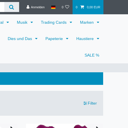
Anmelden
0
0
0,00 EUR
val
Musik
Trading Cards
Marken
Dies und Das
Papeterie
Haustiere
SALE %
Filter