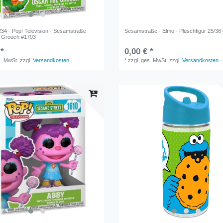
34 - Pop! Television - Sesamstraße
Sesamstraße - Elmo - Plüschfigur 25/36
e Grouch #1793
 *
0,00 € *
s. MwSt.
zzgl.
Versandkosten
*
zzgl. ges. MwSt.
zzgl.
Versandkosten