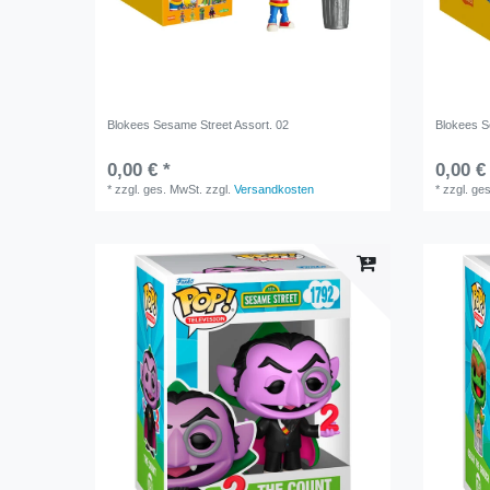
Blokees Sesame Street Assort. 02
Blokees S
0,00 € *
0,00 €
*
zzgl. ges. MwSt.
zzgl.
Versandkosten
*
zzgl. ge