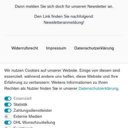
Dann melden Sie sich doch für unseren Newsletter an.
Den Link finden Sie nachfolgend:
Newsletteranmeldung
!
Widerrufs­recht
Impressum
Daten­schutz­erklärung
AGB
Kontakt
Wir nutzen Cookies auf unserer Website. Einige von diesen sind
essenziell, während andere uns helfen, diese Website und Ihre
© Copyright 2026 | Alle Rechte vorbehalten. HL-
Erfahrung zu verbessern. Weitere Informationen zu Ihren
Handelsgesellschaft mbH.
Rechten als Nutzer finden Sie in unserer
Daten­schutz­erklärung
.
Essenziell
Alle Markennamen, Warenzeichen sowie sämtliche Produktbilder
Statistik
und Beschreibungen sind Eigentum Ihrer rechtmäßigen
Zahlungsdienstleister
Eigentümer und dienen hier nur der Beschreibung.
Externe Medien
DHL Wunschzustellung
Preise nur für registrierte Händler, ansonsten zeigt der Shop 0,00