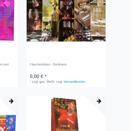
n sort
Flaschentüten - Sortiment
0,00 € *
*
zzgl. ges. MwSt.
zzgl.
Versandkosten