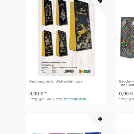
Flaschentüten für Weihnachten Lack
Geschenk
- fach sort
0,00 € *
0,00 €
*
zzgl. ges. MwSt.
zzgl.
Versandkosten
*
zzgl. ge