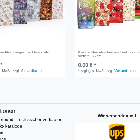
en Flaschengeschenktüte - 6-fach
Weihnachten Flaschengeschenktüte - 6-
sortiert - 35 cm
 *
0,00 € *
s. MwSt.
zzgl.
Versandkosten
*
zzgl. ges. MwSt.
zzgl.
Versandkosten
tionen
Wir versenden mit
erbund - rechtssicher verkaufen
kt-Kataloge
en
uns