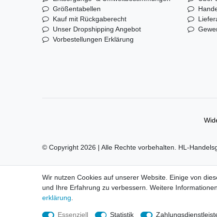
Größentabellen
Hande
Kauf mit Rückgaberecht
Liefer
Unser Dropshipping Angebot
Gewer
Vorbestellungen Erklärung
Wide
© Copyright 2026 | Alle Rechte vorbehalten. HL-Handels
Alle Markennamen, Warenzeichen sowie sämtliche Produk
Wir nutzen Cookies auf unserer Website. Einige von dies
und Ihre Erfahrung zu verbessern. Weitere Informationen
Preise nur für registrierte Händler, ansonsten zeigt der 
erklärung
.
LEGO, das LEGO Logo, die Minifigur, DUPLO, LEGEND
Essenziell
Statistik
Zahlungsdienstleist