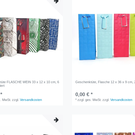
tüte FLASCHE WEIN 33 x 12 x 10 cm, 6
Geschenktüte, Flasche 12 x 36 x 9 cm, 
iert
 *
0,00 € *
s. MwSt.
zzgl.
Versandkosten
*
zzgl. ges. MwSt.
zzgl.
Versandkosten