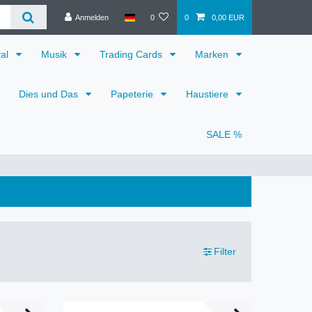
Anmelden
0
0
0,00 EUR
val
Musik
Trading Cards
Marken
Dies und Das
Papeterie
Haustiere
SALE %
Filter