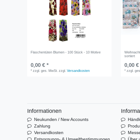
Flaschentüten Blumen - 100 Stück - 10 Motive
Weihnacht
sortiert
0,00 € *
0,00 €
*
zzgl. ges. MwSt.
zzgl.
Versandkosten
*
zzgl. ge
Informationen
Informa
Neukunden / New Accounts
Händl
Zahlung
Produ
Versandkosten
Mess
Entsorgungs- & Umweltbestimmungen
Über 