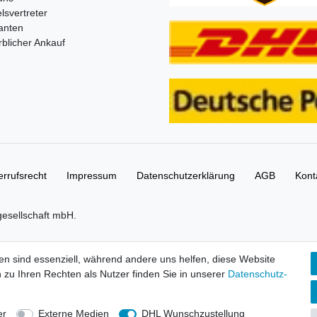
lsvertreter
anten
blicher Ankauf
rrufs­recht
Impressum
Daten­schutz­erklärung
AGB
Kont
gesellschaft mbH.
tbilder und Beschreibungen sind Eigentum Ihrer rechtmäßigen Eigent
en sind essenziell, während andere uns helfen, diese Website
 zu Ihren Rechten als Nutzer finden Sie in unserer
Daten­schutz­
Shop 0,00 €
S OF CHIMA, NINJAGO, BIONICLE, MINDSTORMS und MIXELS sind urh
er
Externe Medien
DHL Wunschzustellung