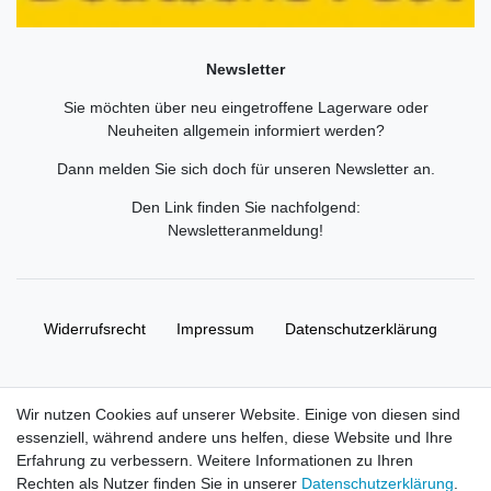
Newsletter
Sie möchten über neu eingetroffene Lagerware oder
Neuheiten allgemein informiert werden?
Dann melden Sie sich doch für unseren Newsletter an.
Den Link finden Sie nachfolgend:
Newsletteranmeldung
!
Widerrufs­recht
Impressum
Daten­schutz­erklärung
AGB
Kontakt
Wir nutzen Cookies auf unserer Website. Einige von diesen sind
essenziell, während andere uns helfen, diese Website und Ihre
© Copyright 2026 | Alle Rechte vorbehalten. HL-
Erfahrung zu verbessern. Weitere Informationen zu Ihren
Handelsgesellschaft mbH.
Rechten als Nutzer finden Sie in unserer
Daten­schutz­erklärung
.