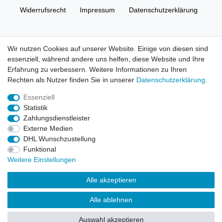
Widerrufs­recht
Impressum
Daten­schutz­erklärung
AGB
Kontakt
Wir nutzen Cookies auf unserer Website. Einige von diesen sind
essenziell, während andere uns helfen, diese Website und Ihre
© Copyright 2026 | Alle Rechte vorbehalten. HL-
Erfahrung zu verbessern. Weitere Informationen zu Ihren
Handelsgesellschaft mbH.
Rechten als Nutzer finden Sie in unserer
Daten­schutz­erklärung
.
Essenziell
Alle Markennamen, Warenzeichen sowie sämtliche Produktbilder
Statistik
und Beschreibungen sind Eigentum Ihrer rechtmäßigen
Zahlungsdienstleister
Eigentümer und dienen hier nur der Beschreibung.
Externe Medien
DHL Wunschzustellung
Preise nur für registrierte Händler, ansonsten zeigt der Shop 0,00
Funktional
€
Weitere Einstellungen
LEGO, das LEGO Logo, die Minifigur, DUPLO, LEGENDS OF
Alle akzeptieren
CHIMA, NINJAGO, BIONICLE, MINDSTORMS und MIXELS sind
urheberrechtlich geschützte Markenzeichen der LEGO Gruppe.
Alle ablehnen
©2022 The LEGO Group
Auswahl akzeptieren