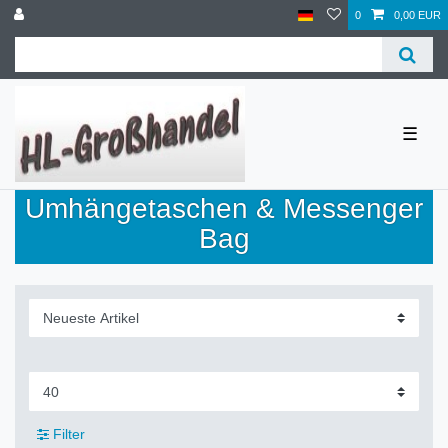
0
0,00 EUR
☰
Umhängetaschen & Messenger
Bag
Filter