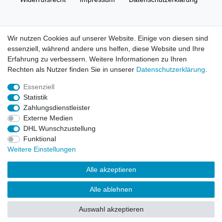
AGB
Kontakt
Wir nutzen Cookies auf unserer Website. Einige von diesen sind
essenziell, während andere uns helfen, diese Website und Ihre
© Copyright 2026 | Alle Rechte vorbehalten. HL-
Erfahrung zu verbessern. Weitere Informationen zu Ihren
Handelsgesellschaft mbH.
Rechten als Nutzer finden Sie in unserer
Daten­schutz­erklärung
.
Essenziell
Alle Markennamen, Warenzeichen sowie sämtliche Produktbilder
Statistik
und Beschreibungen sind Eigentum Ihrer rechtmäßigen
Zahlungsdienstleister
Eigentümer und dienen hier nur der Beschreibung.
Externe Medien
DHL Wunschzustellung
Preise nur für registrierte Händler, ansonsten zeigt der Shop 0,00
Funktional
€
Weitere Einstellungen
LEGO, das LEGO Logo, die Minifigur, DUPLO, LEGENDS OF
Alle akzeptieren
CHIMA, NINJAGO, BIONICLE, MINDSTORMS und MIXELS sind
urheberrechtlich geschützte Markenzeichen der LEGO Gruppe.
Alle ablehnen
©2022 The LEGO Group
Auswahl akzeptieren