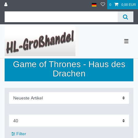
0
0,00 EUR
☰
Game of Thrones - Haus des
Drachen
Filter