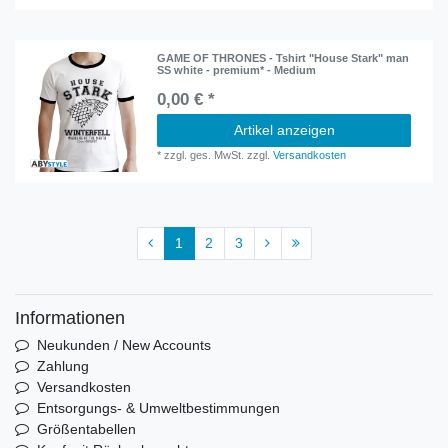
GAME OF THRONES - Tshirt "House Stark" man
SS white - premium* - Medium
0,00 € *
Artikel anzeigen
*
zzgl. ges. MwSt.
zzgl.
Versandkosten
1
2
3
Informationen
Neukunden / New Accounts
Zahlung
Versandkosten
Entsorgungs- & Umweltbestimmungen
Größentabellen