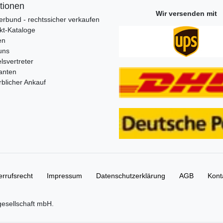
tionen
Wir versenden mit
erbund - rechtssicher verkaufen
kt-Kataloge
en
uns
lsvertreter
anten
blicher Ankauf
rrufs­recht
Impressum
Daten­schutz­erklärung
AGB
Kont
gesellschaft mbH.