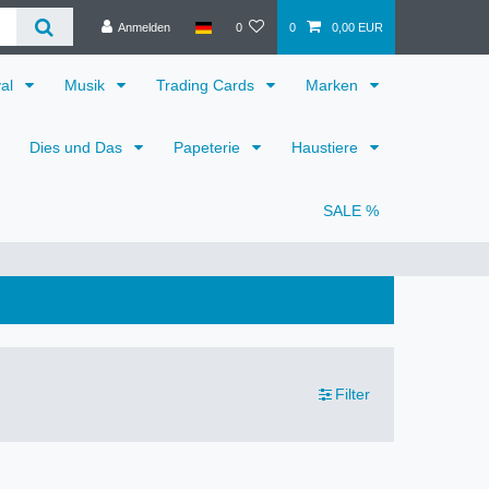
Anmelden
0
0
0,00 EUR
val
Musik
Trading Cards
Marken
Dies und Das
Papeterie
Haustiere
SALE %
Filter