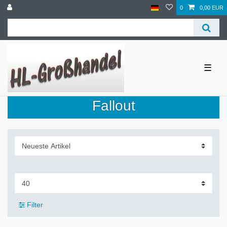
0
0,00 EUR
☰
Fallout
Filter