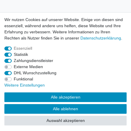
AGB
Kontakt
Wir nutzen Cookies auf unserer Website. Einige von diesen sind
essenziell, während andere uns helfen, diese Website und Ihre
© Copyright 2026 | Alle Rechte vorbehalten. HL-
Erfahrung zu verbessern. Weitere Informationen zu Ihren
Handelsgesellschaft mbH.
Rechten als Nutzer finden Sie in unserer
Daten­schutz­erklärung
.
Essenziell
Alle Markennamen, Warenzeichen sowie sämtliche Produktbilder
Statistik
und Beschreibungen sind Eigentum Ihrer rechtmäßigen
Zahlungsdienstleister
Eigentümer und dienen hier nur der Beschreibung.
Externe Medien
DHL Wunschzustellung
Preise nur für registrierte Händler, ansonsten zeigt der Shop 0,00
Funktional
€
Weitere Einstellungen
LEGO, das LEGO Logo, die Minifigur, DUPLO, LEGENDS OF
Alle akzeptieren
CHIMA, NINJAGO, BIONICLE, MINDSTORMS und MIXELS sind
urheberrechtlich geschützte Markenzeichen der LEGO Gruppe.
Alle ablehnen
©2022 The LEGO Group
Auswahl akzeptieren