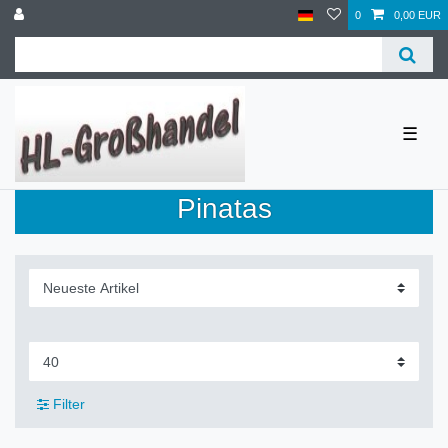
0
0,00 EUR
☰
Pinatas
Filter