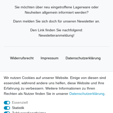
Sie möchten über neu eingetroffene Lagerware oder
Neuheiten allgemein informiert werden?
Dann melden Sie sich doch für unseren Newsletter an.
Den Link finden Sie nachfolgend:
Newsletteranmeldung
!
Widerrufs­recht
Impressum
Daten­schutz­erklärung
AGB
Kontakt
Wir nutzen Cookies auf unserer Website. Einige von diesen sind
essenziell, während andere uns helfen, diese Website und Ihre
© Copyright 2026 | Alle Rechte vorbehalten. HL-
Erfahrung zu verbessern. Weitere Informationen zu Ihren
Handelsgesellschaft mbH.
Rechten als Nutzer finden Sie in unserer
Daten­schutz­erklärung
.
Essenziell
Alle Markennamen, Warenzeichen sowie sämtliche Produktbilder
Statistik
und Beschreibungen sind Eigentum Ihrer rechtmäßigen