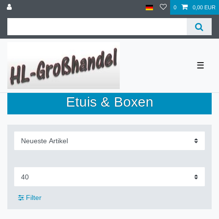
0
0,00 EUR
☰
Etuis & Boxen
Filter