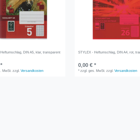
Heftumschlag, DIN A5, klar, transparent
STYLEX - Heftumschlag, DIN A4, rot, tr
 *
0,00 € *
s. MwSt.
zzgl.
Versandkosten
*
zzgl. ges. MwSt.
zzgl.
Versandkosten