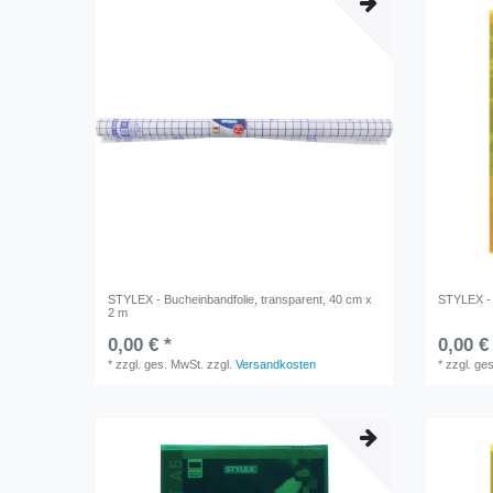
STYLEX - Bucheinbandfolie, transparent, 40 cm x
STYLEX - 
2 m
0,00 € *
0,00 €
*
zzgl. ges. MwSt.
zzgl.
Versandkosten
*
zzgl. ge