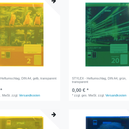
Heftumschlag, DIN A4, gelb, transparent
STYLEX - Heftumschlag, DIN A4, grün,
transparent
 *
0,00 € *
s. MwSt.
zzgl.
Versandkosten
*
zzgl. ges. MwSt.
zzgl.
Versandkosten