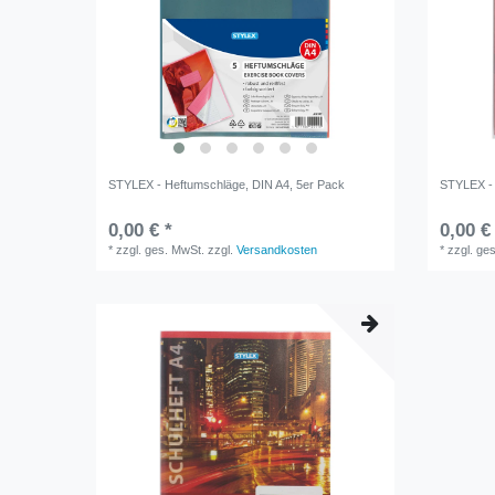
STYLEX - Heftumschläge, DIN A4, 5er Pack
STYLEX - 
0,00 € *
0,00 €
*
zzgl. ges. MwSt.
zzgl.
Versandkosten
*
zzgl. ge