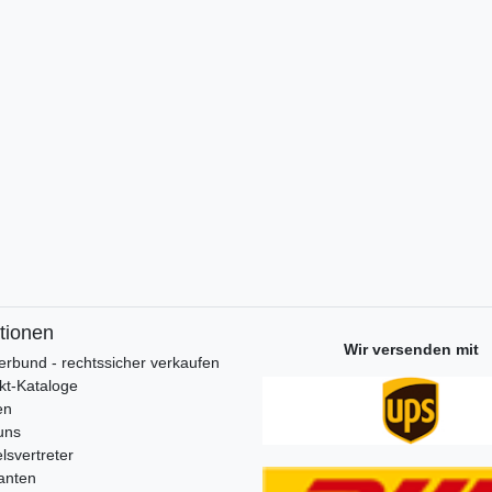
tionen
Wir versenden mit
erbund - rechtssicher verkaufen
kt-Kataloge
en
uns
lsvertreter
anten