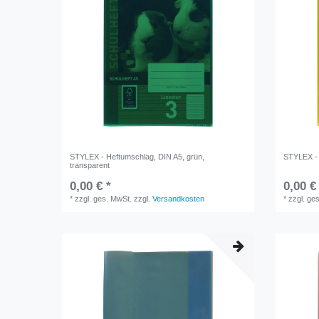
STYLEX - Heftumschlag, DIN A5, grün,
STYLEX - 
transparent
0,00 € *
0,00 €
*
zzgl. ges. MwSt.
zzgl.
Versandkosten
*
zzgl. ge