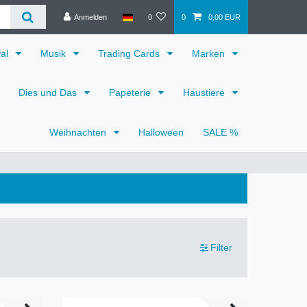
Anmelden
0
0
0,00 EUR
val
Musik
Trading Cards
Marken
Dies und Das
Papeterie
Haustiere
Weihnachten
Halloween
SALE %
Filter