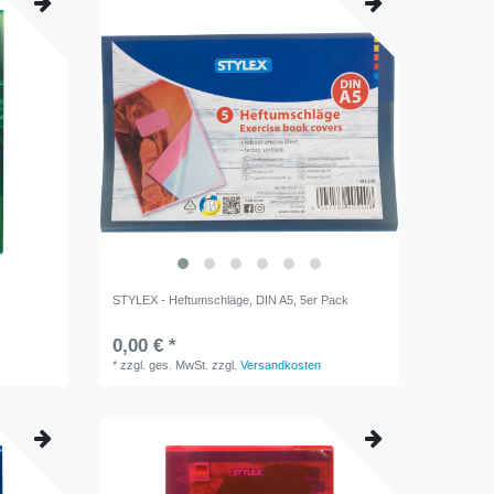
STYLEX - Heftumschläge, DIN A5, 5er Pack
0,00 € *
*
zzgl. ges. MwSt.
zzgl.
Versandkosten