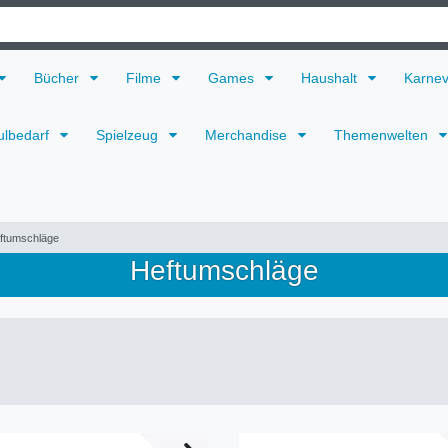
Bücher
Filme
Games
Haushalt
Karne
ulbedarf
Spielzeug
Merchandise
Themenwelten
ftumschläge
Heftumschläge