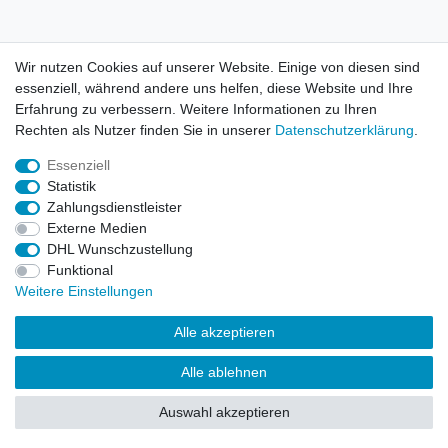
AGB
Kontakt
Wir nutzen Cookies auf unserer Website. Einige von diesen sind
essenziell, während andere uns helfen, diese Website und Ihre
© Copyright 2026 | Alle Rechte vorbehalten. HL-
Erfahrung zu verbessern. Weitere Informationen zu Ihren
Handelsgesellschaft mbH.
Rechten als Nutzer finden Sie in unserer
Daten­schutz­erklärung
.
Essenziell
Alle Markennamen, Warenzeichen sowie sämtliche Produktbilder
Statistik
und Beschreibungen sind Eigentum Ihrer rechtmäßigen
Zahlungsdienstleister
Eigentümer und dienen hier nur der Beschreibung.
Externe Medien
DHL Wunschzustellung
Preise nur für registrierte Händler, ansonsten zeigt der Shop 0,00
Funktional
€
Weitere Einstellungen
LEGO, das LEGO Logo, die Minifigur, DUPLO, LEGENDS OF
Alle akzeptieren
CHIMA, NINJAGO, BIONICLE, MINDSTORMS und MIXELS sind
urheberrechtlich geschützte Markenzeichen der LEGO Gruppe.
Alle ablehnen
©2022 The LEGO Group
Auswahl akzeptieren