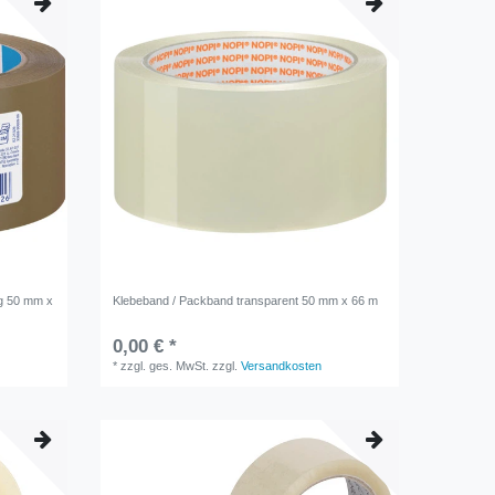
ng 50 mm x
Klebeband / Packband transparent 50 mm x 66 m
0,00 € *
*
zzgl. ges. MwSt.
zzgl.
Versandkosten