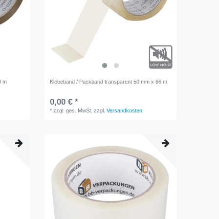
0 m
Klebeband / Packband transparent 50 mm x 66 m
0,00 € *
*
zzgl. ges. MwSt.
zzgl.
Versandkosten