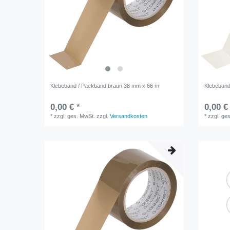
Klebeband / Packband braun 38 mm x 66 m
Klebeband
0,00 € *
0,00 €
*
zzgl. ges. MwSt.
zzgl.
Versandkosten
*
zzgl. ge