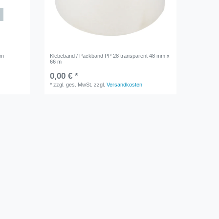
6m
Klebeband / Packband PP 28 transparent 48 mm x
66 m
0,00 € *
*
zzgl. ges. MwSt.
zzgl.
Versandkosten