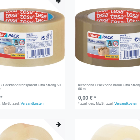
 / Packband transparent Ultra Strong 50
Klebeband / Packband braun Ultra Stro
m
66 m
 *
0,00 € *
s. MwSt.
zzgl.
Versandkosten
*
zzgl. ges. MwSt.
zzgl.
Versandkosten