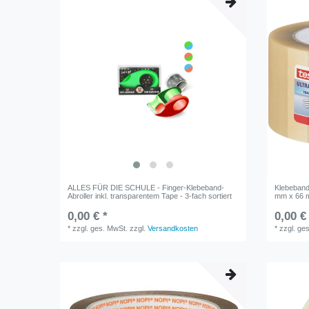
ALLES FÜR DIE SCHULE - Finger-Klebeband-
Klebeband
Abroller inkl. transparentem Tape - 3-fach sortiert
mm x 66 
0,00 € *
0,00 €
*
zzgl. ges. MwSt.
zzgl.
Versandkosten
*
zzgl. ge