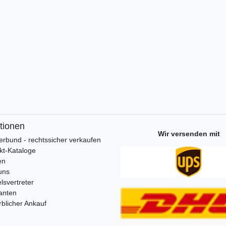
tionen
Wir versenden mit
erbund - rechtssicher verkaufen
kt-Kataloge
en
uns
lsvertreter
anten
blicher Ankauf