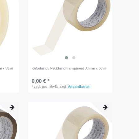
m x 33 m
Klebeband / Packband transparent 38 mm x 66 m
0,00 € *
*
zzgl. ges. MwSt.
zzgl.
Versandkosten