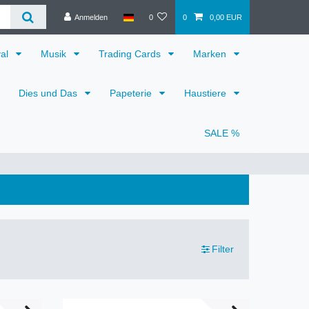
Anmelden
0
0
0,00 EUR
val
Musik
Trading Cards
Marken
Dies und Das
Papeterie
Haustiere
SALE %
Filter