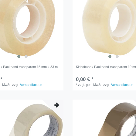
 / Packband transparent 15 mm x 33 m
Klebeband / Packband transparent 19 m
 *
0,00 € *
s. MwSt.
zzgl.
Versandkosten
*
zzgl. ges. MwSt.
zzgl.
Versandkosten