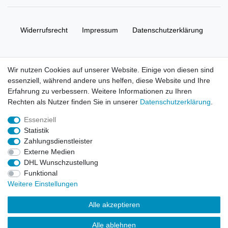
Widerrufs­recht
Impressum
Daten­schutz­erklärung
AGB
Kontakt
Wir nutzen Cookies auf unserer Website. Einige von diesen sind
essenziell, während andere uns helfen, diese Website und Ihre
© Copyright 2026 | Alle Rechte vorbehalten. HL-
Erfahrung zu verbessern. Weitere Informationen zu Ihren
Handelsgesellschaft mbH.
Rechten als Nutzer finden Sie in unserer
Daten­schutz­erklärung
.
Essenziell
Alle Markennamen, Warenzeichen sowie sämtliche Produktbilder
Statistik
und Beschreibungen sind Eigentum Ihrer rechtmäßigen
Zahlungsdienstleister
Eigentümer und dienen hier nur der Beschreibung.
Externe Medien
DHL Wunschzustellung
Preise nur für registrierte Händler, ansonsten zeigt der Shop 0,00
Funktional
€
Weitere Einstellungen
LEGO, das LEGO Logo, die Minifigur, DUPLO, LEGENDS OF
Alle akzeptieren
CHIMA, NINJAGO, BIONICLE, MINDSTORMS und MIXELS sind
urheberrechtlich geschützte Markenzeichen der LEGO Gruppe.
Alle ablehnen