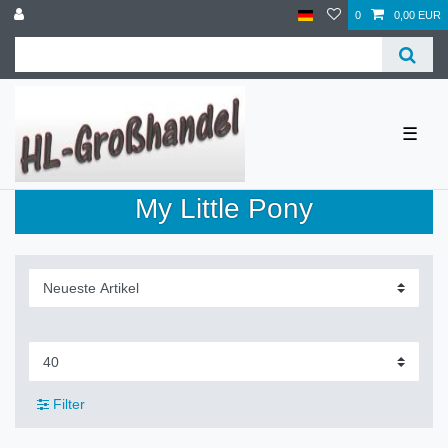
0
0,00 EUR
☰
My Little Pony
Filter