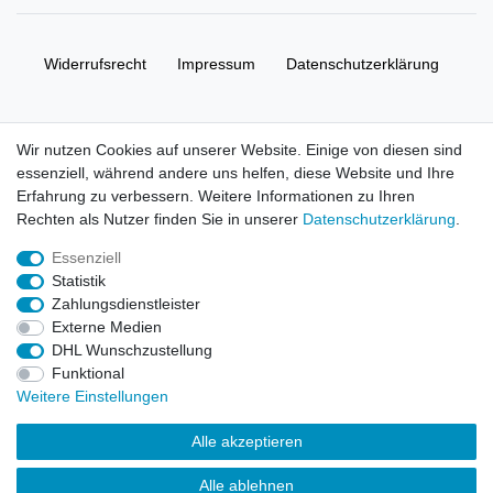
Widerrufs­recht
Impressum
Daten­schutz­erklärung
AGB
Kontakt
Wir nutzen Cookies auf unserer Website. Einige von diesen sind
essenziell, während andere uns helfen, diese Website und Ihre
© Copyright 2026 | Alle Rechte vorbehalten. HL-
Erfahrung zu verbessern. Weitere Informationen zu Ihren
Handelsgesellschaft mbH.
Rechten als Nutzer finden Sie in unserer
Daten­schutz­erklärung
.
Essenziell
Alle Markennamen, Warenzeichen sowie sämtliche Produktbilder
Statistik
und Beschreibungen sind Eigentum Ihrer rechtmäßigen
Zahlungsdienstleister
Eigentümer und dienen hier nur der Beschreibung.
Externe Medien
DHL Wunschzustellung
Preise nur für registrierte Händler, ansonsten zeigt der Shop 0,00
Funktional
€
Weitere Einstellungen
LEGO, das LEGO Logo, die Minifigur, DUPLO, LEGENDS OF
Alle akzeptieren
CHIMA, NINJAGO, BIONICLE, MINDSTORMS und MIXELS sind
urheberrechtlich geschützte Markenzeichen der LEGO Gruppe.
Alle ablehnen