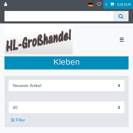
0
0,00 EUR
☰
Kleben
Filter