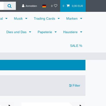
Anmelden
0
0
0,00 EUR
val
Musik
Trading Cards
Marken
Dies und Das
Papeterie
Haustiere
SALE %
Filter