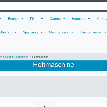
Bücher
Filme
Games
Haushalt
Karne
ulbedarf
Spielzeug
Merchandise
Themenwelten
n & Heften & Schneiden
Heftmaschine
Heftmaschine