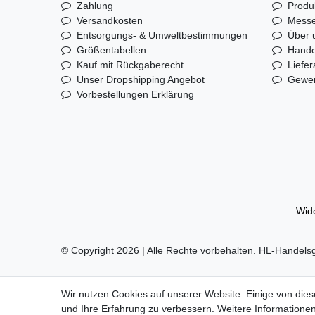
Zahlung
Produ
Versandkosten
Mess
Entsorgungs- & Umweltbestimmungen
Über 
Größentabellen
Hande
Kauf mit Rückgaberecht
Liefer
Unser Dropshipping Angebot
Gewer
Vorbestellungen Erklärung
Wide
© Copyright 2026 | Alle Rechte vorbehalten. HL-Handels
Alle Markennamen, Warenzeichen sowie sämtliche Produk
Wir nutzen Cookies auf unserer Website. Einige von dies
und Ihre Erfahrung zu verbessern. Weitere Informationen
Preise nur für registrierte Händler, ansonsten zeigt der 