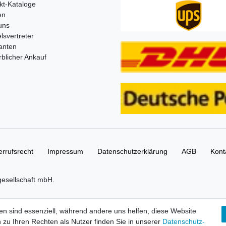
kt-Kataloge
en
uns
lsvertreter
anten
blicher Ankauf
rrufs­recht
Impressum
Daten­schutz­erklärung
AGB
Kont
gesellschaft mbH.
tbilder und Beschreibungen sind Eigentum Ihrer rechtmäßigen Eigent
en sind essenziell, während andere uns helfen, diese Website
 zu Ihren Rechten als Nutzer finden Sie in unserer
Daten­schutz­
Shop 0,00 €