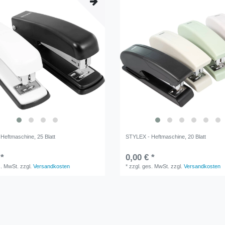
Heftmaschine, 25 Blatt
STYLEX - Heftmaschine, 20 Blatt
 *
0,00 € *
s. MwSt.
zzgl.
Versandkosten
*
zzgl. ges. MwSt.
zzgl.
Versandkosten