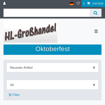
0
0,00 EUR
☰
Oktoberfest
Filter