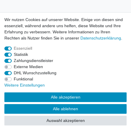
AGB
Kontakt
Wir nutzen Cookies auf unserer Website. Einige von diesen sind
essenziell, während andere uns helfen, diese Website und Ihre
© Copyright 2026 | Alle Rechte vorbehalten. HL-
Erfahrung zu verbessern. Weitere Informationen zu Ihren
Handelsgesellschaft mbH.
Rechten als Nutzer finden Sie in unserer
Daten­schutz­erklärung
.
Essenziell
Alle Markennamen, Warenzeichen sowie sämtliche Produktbilder
Statistik
und Beschreibungen sind Eigentum Ihrer rechtmäßigen
Zahlungsdienstleister
Eigentümer und dienen hier nur der Beschreibung.
Externe Medien
DHL Wunschzustellung
Preise nur für registrierte Händler, ansonsten zeigt der Shop 0,00
Funktional
€
Weitere Einstellungen
LEGO, das LEGO Logo, die Minifigur, DUPLO, LEGENDS OF
Alle akzeptieren
CHIMA, NINJAGO, BIONICLE, MINDSTORMS und MIXELS sind
urheberrechtlich geschützte Markenzeichen der LEGO Gruppe.
Alle ablehnen
©2022 The LEGO Group
Auswahl akzeptieren