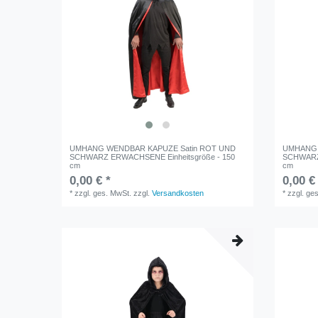
UMHANG WENDBAR KAPUZE Satin ROT UND
UMHANG 
SCHWARZ ERWACHSENE Einheitsgröße - 150
SCHWARZ 
cm
cm
0,00 € *
0,00 €
*
zzgl. ges. MwSt.
zzgl.
Versandkosten
*
zzgl. ge