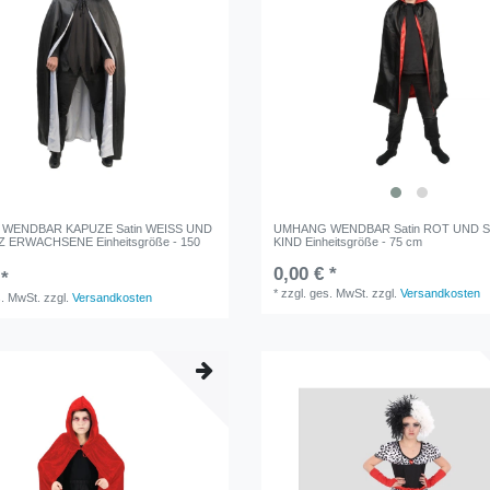
WENDBAR KAPUZE Satin WEISS UND
UMHANG WENDBAR Satin ROT UND
ERWACHSENE Einheitsgröße - 150
KIND Einheitsgröße - 75 cm
0,00 € *
 *
*
zzgl. ges. MwSt.
zzgl.
Versandkosten
s. MwSt.
zzgl.
Versandkosten