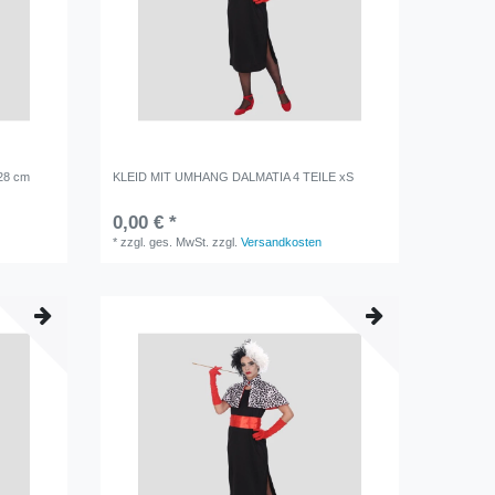
28 cm
KLEID MIT UMHANG DALMATIA 4 TEILE xS
0,00 € *
*
zzgl. ges. MwSt.
zzgl.
Versandkosten