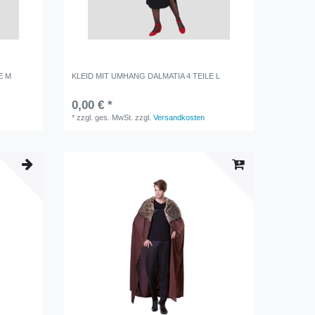
E M
KLEID MIT UMHANG DALMATIA 4 TEILE L
0,00 € *
*
zzgl. ges. MwSt.
zzgl.
Versandkosten