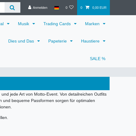
Anmelden
0
0
0,00 EUR
val
Musik
Trading Cards
Marken
Dies und Das
Papeterie
Haustiere
SALE %
und jede Art von Motto-Event. Von detailreichen Outfits
ien und bequeme Passformen sorgen für optimalen
tionen.
llen.