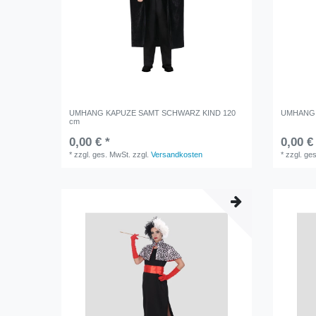
UMHANG KAPUZE SAMT SCHWARZ KIND 120
UMHANG 
cm
0,00 € *
0,00 €
*
zzgl. ges. MwSt.
zzgl.
Versandkosten
*
zzgl. ge