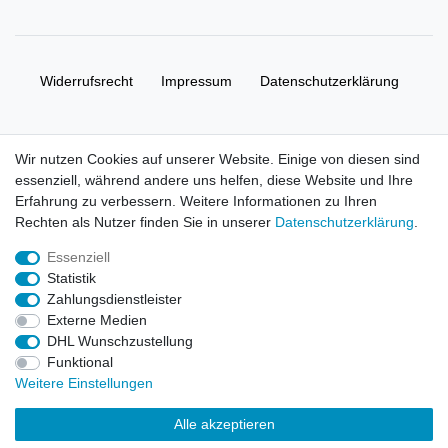
Widerrufs­recht
Impressum
Daten­schutz­erklärung
AGB
Kontakt
Wir nutzen Cookies auf unserer Website. Einige von diesen sind
essenziell, während andere uns helfen, diese Website und Ihre
© Copyright 2026 | Alle Rechte vorbehalten. HL-
Erfahrung zu verbessern. Weitere Informationen zu Ihren
Handelsgesellschaft mbH.
Rechten als Nutzer finden Sie in unserer
Daten­schutz­erklärung
.
Essenziell
Alle Markennamen, Warenzeichen sowie sämtliche Produktbilder
Statistik
und Beschreibungen sind Eigentum Ihrer rechtmäßigen
Zahlungsdienstleister
Eigentümer und dienen hier nur der Beschreibung.
Externe Medien
DHL Wunschzustellung
Preise nur für registrierte Händler, ansonsten zeigt der Shop 0,00
Funktional
€
Weitere Einstellungen
LEGO, das LEGO Logo, die Minifigur, DUPLO, LEGENDS OF
Alle akzeptieren
CHIMA, NINJAGO, BIONICLE, MINDSTORMS und MIXELS sind