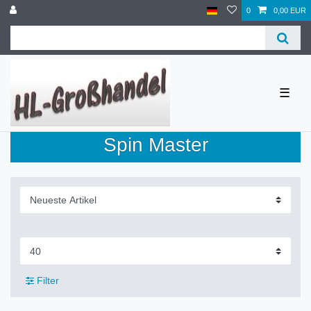
0
0,00 EUR
☰
Spin Master
Filter