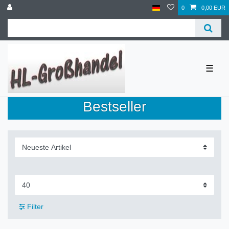
0
0,00 EUR
☰
Bestseller
Filter