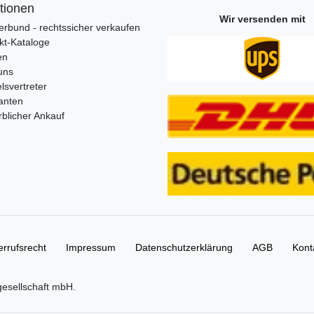
tionen
Wir versenden mit
erbund - rechtssicher verkaufen
kt-Kataloge
en
uns
lsvertreter
anten
blicher Ankauf
rrufs­recht
Impressum
Daten­schutz­erklärung
AGB
Kont
gesellschaft mbH.