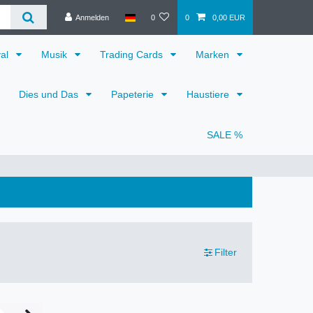
Anmelden
0
0
0,00 EUR
val
Musik
Trading Cards
Marken
Dies und Das
Papeterie
Haustiere
SALE %
Filter