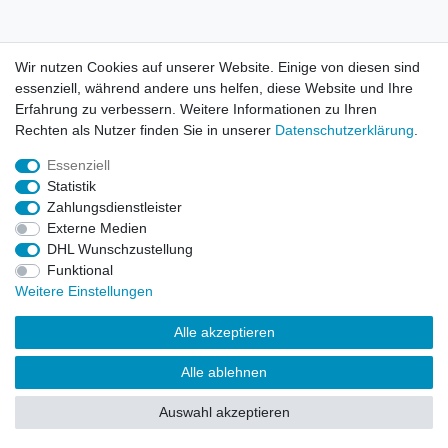
AGB
Kontakt
Wir nutzen Cookies auf unserer Website. Einige von diesen sind
essenziell, während andere uns helfen, diese Website und Ihre
© Copyright 2026 | Alle Rechte vorbehalten. HL-
Erfahrung zu verbessern. Weitere Informationen zu Ihren
Handelsgesellschaft mbH.
Rechten als Nutzer finden Sie in unserer
Daten­schutz­erklärung
.
Essenziell
Alle Markennamen, Warenzeichen sowie sämtliche Produktbilder
Statistik
und Beschreibungen sind Eigentum Ihrer rechtmäßigen
Zahlungsdienstleister
Eigentümer und dienen hier nur der Beschreibung.
Externe Medien
DHL Wunschzustellung
Preise nur für registrierte Händler, ansonsten zeigt der Shop 0,00
Funktional
€
Weitere Einstellungen
LEGO, das LEGO Logo, die Minifigur, DUPLO, LEGENDS OF
Alle akzeptieren
CHIMA, NINJAGO, BIONICLE, MINDSTORMS und MIXELS sind
urheberrechtlich geschützte Markenzeichen der LEGO Gruppe.
Alle ablehnen
©2022 The LEGO Group
Auswahl akzeptieren