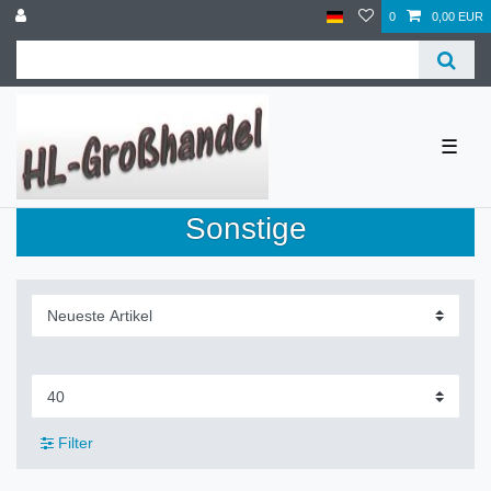
0
0,00 EUR
☰
Sonstige
Filter