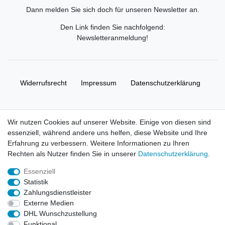
Dann melden Sie sich doch für unseren Newsletter an.
Den Link finden Sie nachfolgend:
Newsletteranmeldung
!
Widerrufs­recht
Impressum
Daten­schutz­erklärung
AGB
Kontakt
Wir nutzen Cookies auf unserer Website. Einige von diesen sind
essenziell, während andere uns helfen, diese Website und Ihre
© Copyright 2026 | Alle Rechte vorbehalten. HL-
Erfahrung zu verbessern. Weitere Informationen zu Ihren
Handelsgesellschaft mbH.
Rechten als Nutzer finden Sie in unserer
Daten­schutz­erklärung
.
Essenziell
Alle Markennamen, Warenzeichen sowie sämtliche Produktbilder
Statistik
und Beschreibungen sind Eigentum Ihrer rechtmäßigen
Zahlungsdienstleister
Eigentümer und dienen hier nur der Beschreibung.
Externe Medien
DHL Wunschzustellung
Preise nur für registrierte Händler, ansonsten zeigt der Shop 0,00
Funktional