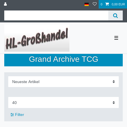
0
0,00 EUR
☰
Grand Archive TCG
Filter