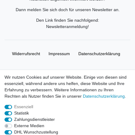
Dann melden Sie sich doch für unseren Newsletter an.
Den Link finden Sie nachfolgend:
Newsletteranmeldung
!
Widerrufs­recht
Impressum
Daten­schutz­erklärung
AGB
Kontakt
Wir nutzen Cookies auf unserer Website. Einige von diesen sind
essenziell, während andere uns helfen, diese Website und Ihre
© Copyright 2026 | Alle Rechte vorbehalten. HL-
Erfahrung zu verbessern. Weitere Informationen zu Ihren
Handelsgesellschaft mbH.
Rechten als Nutzer finden Sie in unserer
Daten­schutz­erklärung
.
Essenziell
Alle Markennamen, Warenzeichen sowie sämtliche Produktbilder
Statistik
und Beschreibungen sind Eigentum Ihrer rechtmäßigen
Zahlungsdienstleister
Eigentümer und dienen hier nur der Beschreibung.
Externe Medien
DHL Wunschzustellung
Preise nur für registrierte Händler, ansonsten zeigt der Shop 0,00