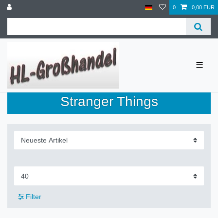
0
0,00 EUR
☰
Stranger Things
Filter