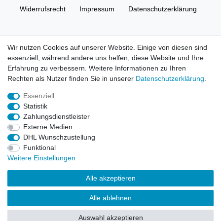
Widerrufs­recht
Impressum
Daten­schutz­erklärung
AGB
Kontakt
Wir nutzen Cookies auf unserer Website. Einige von diesen sind
essenziell, während andere uns helfen, diese Website und Ihre
© Copyright 2026 | Alle Rechte vorbehalten. HL-
Erfahrung zu verbessern. Weitere Informationen zu Ihren
Handelsgesellschaft mbH.
Rechten als Nutzer finden Sie in unserer
Daten­schutz­erklärung
.
Essenziell
Alle Markennamen, Warenzeichen sowie sämtliche Produktbilder
Statistik
und Beschreibungen sind Eigentum Ihrer rechtmäßigen
Zahlungsdienstleister
Eigentümer und dienen hier nur der Beschreibung.
Externe Medien
DHL Wunschzustellung
Preise nur für registrierte Händler, ansonsten zeigt der Shop 0,00
Funktional
€
Weitere Einstellungen
LEGO, das LEGO Logo, die Minifigur, DUPLO, LEGENDS OF
Alle akzeptieren
CHIMA, NINJAGO, BIONICLE, MINDSTORMS und MIXELS sind
urheberrechtlich geschützte Markenzeichen der LEGO Gruppe.
Alle ablehnen
©2022 The LEGO Group
Auswahl akzeptieren