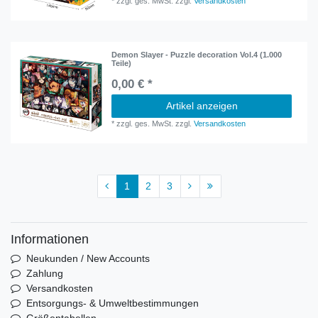
*
zzgl. ges. MwSt.
zzgl.
Versandkosten
Demon Slayer - Puzzle decoration Vol.4 (1.000
Teile)
0,00 € *
Artikel anzeigen
*
zzgl. ges. MwSt.
zzgl.
Versandkosten
1
2
3
Informationen
Neukunden / New Accounts
Zahlung
Versandkosten
Entsorgungs- & Umweltbestimmungen
Größentabellen