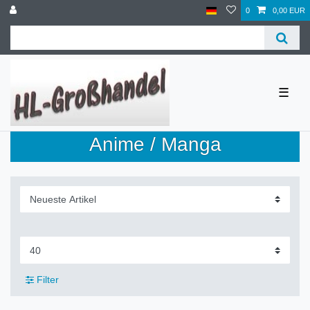
0
0,00 EUR
☰
Anime / Manga
Filter