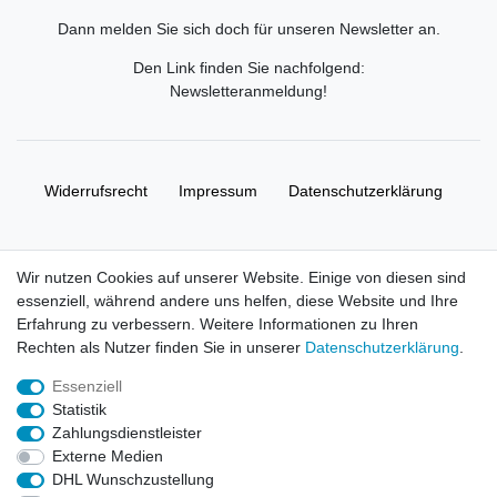
Dann melden Sie sich doch für unseren Newsletter an.
Den Link finden Sie nachfolgend:
Newsletteranmeldung
!
Widerrufs­recht
Impressum
Daten­schutz­erklärung
AGB
Kontakt
Wir nutzen Cookies auf unserer Website. Einige von diesen sind
essenziell, während andere uns helfen, diese Website und Ihre
© Copyright 2026 | Alle Rechte vorbehalten. HL-
Erfahrung zu verbessern. Weitere Informationen zu Ihren
Handelsgesellschaft mbH.
Rechten als Nutzer finden Sie in unserer
Daten­schutz­erklärung
.
Essenziell
Alle Markennamen, Warenzeichen sowie sämtliche Produktbilder
Statistik
und Beschreibungen sind Eigentum Ihrer rechtmäßigen
Zahlungsdienstleister
Eigentümer und dienen hier nur der Beschreibung.
Externe Medien
DHL Wunschzustellung
Preise nur für registrierte Händler, ansonsten zeigt der Shop 0,00