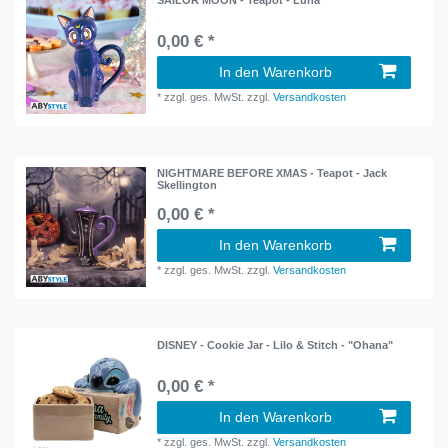
SAILOR MOON - Teapot - Luna
0,00 € *
In den Warenkorb
*
zzgl. ges. MwSt.
zzgl.
Versandkosten
NIGHTMARE BEFORE XMAS - Teapot - Jack
Skellington
0,00 € *
In den Warenkorb
*
zzgl. ges. MwSt.
zzgl.
Versandkosten
DISNEY - Cookie Jar - Lilo & Stitch - "Ohana"
0,00 € *
In den Warenkorb
*
zzgl. ges. MwSt.
zzgl.
Versandkosten