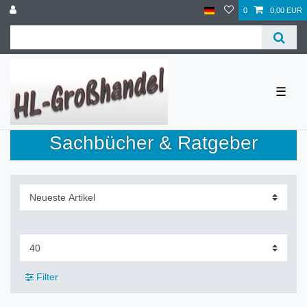
0
0,00 EUR
☰
Sachbücher & Ratgeber
Filter