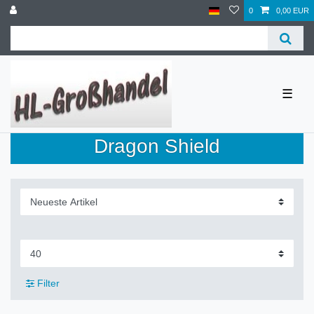
0
0,00 EUR
☰
Dragon Shield
Filter