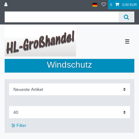
0
0,00 EUR
☰
Windschutz
Filter