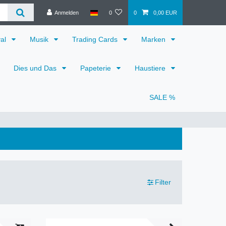
Anmelden
0
0
0,00 EUR
val
Musik
Trading Cards
Marken
Dies und Das
Papeterie
Haustiere
SALE %
Filter