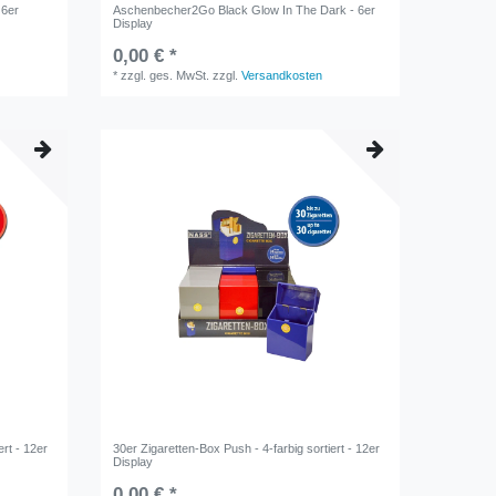
 6er
Aschenbecher2Go Black Glow In The Dark - 6er
Display
0,00 € *
*
zzgl. ges. MwSt.
zzgl.
Versandkosten
ert - 12er
30er Zigaretten-Box Push - 4-farbig sortiert - 12er
Display
0,00 € *