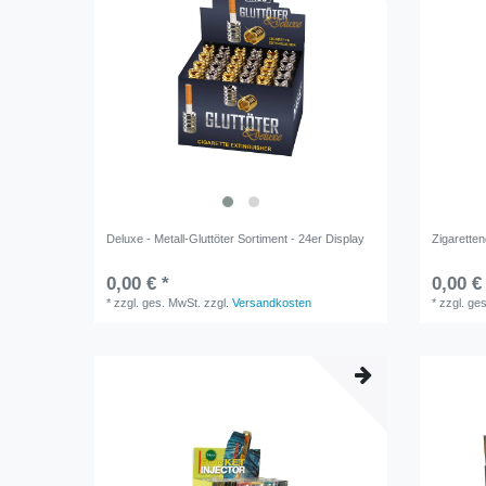
Deluxe - Metall-Gluttöter Sortiment - 24er Display
Zigarette
0,00 € *
0,00 €
*
zzgl. ges. MwSt.
zzgl.
Versandkosten
*
zzgl. ge