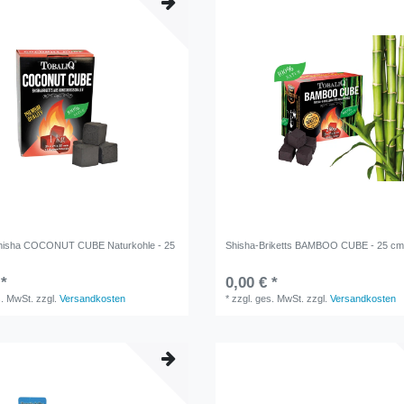
Shisha COCONUT CUBE Naturkohle - 25
Shisha-Briketts BAMBOO CUBE - 25 cm,
 *
0,00 € *
s. MwSt.
zzgl.
Versandkosten
*
zzgl. ges. MwSt.
zzgl.
Versandkosten