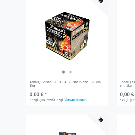
TobaliQ Shisha COCOCUBE Naturkohle - 26 cm,
TobaliQ 
1kg
cm, 1kg
0,00 € *
0,00 €
*
zzgl. ges. MwSt.
zzgl.
Versandkosten
*
zzgl. ge