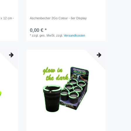
 x 12 cm -
Aschenbecher 2Go Colour - 6er Display
0,00 € *
*
zzgl. ges. MwSt.
zzgl.
Versandkosten