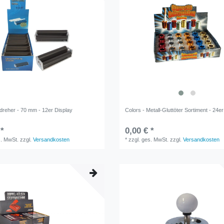
ndreher - 70 mm - 12er Display
Colors - Metall-Gluttöter Sortiment - 24e
 *
0,00 € *
s. MwSt.
zzgl.
Versandkosten
*
zzgl. ges. MwSt.
zzgl.
Versandkosten