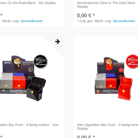
her On the Road Black - 6er Display
Aschenbecher Glow In The Dark Neon -
Display
 *
0,00 € *
s. MwSt.
zzgl.
Versandkosten
*
zzgl. ges. MwSt.
zzgl.
Versandkosten
etten-Box Push - 4-farbig sortiert - 12er
40er Zigaretten-Box Push - 4-farbig sorti
Display
 *
0,00 € *