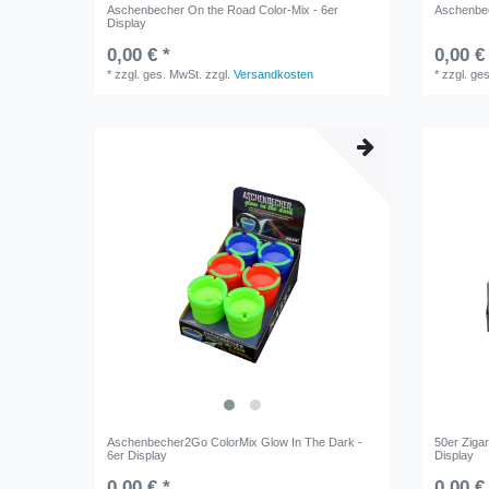
Aschenbecher On the Road Color-Mix - 6er
Aschenbec
Display
0,00 € *
0,00 €
*
zzgl. ges. MwSt.
zzgl.
Versandkosten
*
zzgl. ge
Aschenbecher2Go ColorMix Glow In The Dark -
50er Zigar
6er Display
Display
0,00 € *
0,00 €