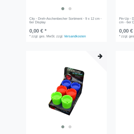
City - Dreh-Aschenbecher Sortiment - 9 x 12 cm -
Pin-Up - 
6er Display
cm - 6er 
0,00 € *
0,00 €
*
zzgl. ges. MwSt.
zzgl.
Versandkosten
*
zzgl. ge