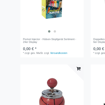
Pocket Injector - Hülsen-Stopfgerät Sortiment -
Doppeltes 
24er Display
6er Displ
0,00 € *
0,00 €
*
zzgl. ges. MwSt.
zzgl.
Versandkosten
*
zzgl. ge