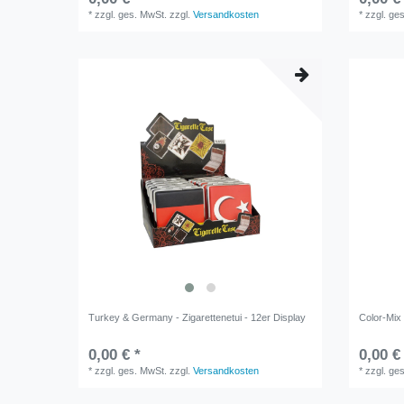
*
zzgl. ges. MwSt.
zzgl.
Versandkosten
*
zzgl. ge
Turkey & Germany - Zigarettenetui - 12er Display
Color-Mix 
0,00 € *
0,00 €
*
zzgl. ges. MwSt.
zzgl.
Versandkosten
*
zzgl. ge