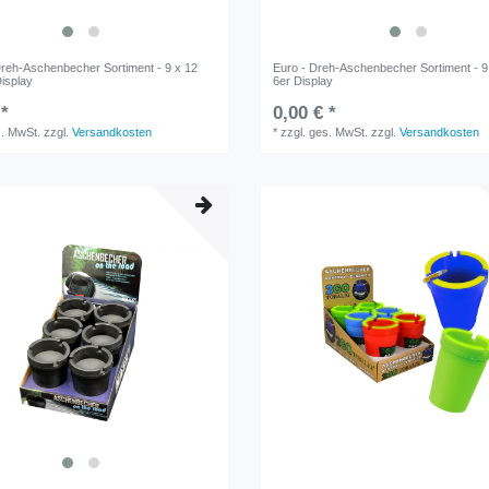
Dreh-Aschenbecher Sortiment - 9 x 12
Euro - Dreh-Aschenbecher Sortiment - 9
Display
6er Display
 *
0,00 € *
s. MwSt.
zzgl.
Versandkosten
*
zzgl. ges. MwSt.
zzgl.
Versandkosten