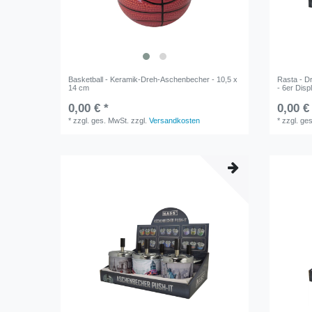
Basketball - Keramik-Dreh-Aschenbecher - 10,5 x
Rasta - D
14 cm
- 6er Disp
0,00 € *
0,00 €
*
zzgl. ges. MwSt.
zzgl.
Versandkosten
*
zzgl. ge