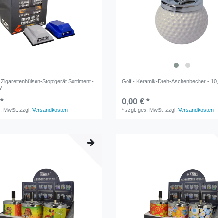
Zigarettenhülsen-Stopfgerät Sortiment -
Golf - Keramik-Dreh-Aschenbecher - 10
ay
 *
0,00 € *
s. MwSt.
zzgl.
Versandkosten
*
zzgl. ges. MwSt.
zzgl.
Versandkosten