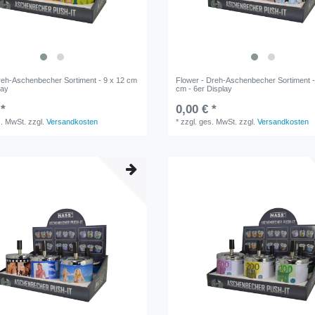
reh-Aschenbecher Sortiment - 9 x 12 cm
Flower - Dreh-Aschenbecher Sortiment -
lay
cm - 6er Display
 *
0,00 € *
s. MwSt.
zzgl.
Versandkosten
*
zzgl. ges. MwSt.
zzgl.
Versandkosten