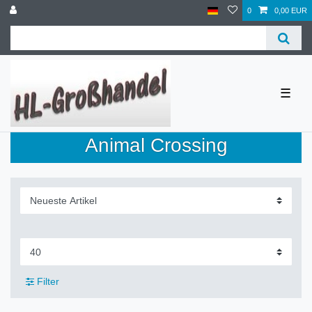
0
0,00 EUR
☰
Animal Crossing
Filter