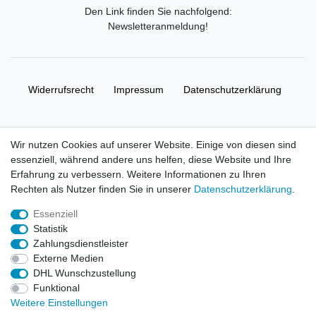
Den Link finden Sie nachfolgend:
Newsletteranmeldung
!
Widerrufs­recht
Impressum
Daten­schutz­erklärung
AGB
Kontakt
Wir nutzen Cookies auf unserer Website. Einige von diesen sind
essenziell, während andere uns helfen, diese Website und Ihre
© Copyright 2026 | Alle Rechte vorbehalten. HL-
Erfahrung zu verbessern. Weitere Informationen zu Ihren
Handelsgesellschaft mbH.
Rechten als Nutzer finden Sie in unserer
Daten­schutz­erklärung
.
Essenziell
Alle Markennamen, Warenzeichen sowie sämtliche Produktbilder
Statistik
und Beschreibungen sind Eigentum Ihrer rechtmäßigen
Zahlungsdienstleister
Eigentümer und dienen hier nur der Beschreibung.
Externe Medien
DHL Wunschzustellung
Preise nur für registrierte Händler, ansonsten zeigt der Shop 0,00
Funktional
€
Weitere Einstellungen