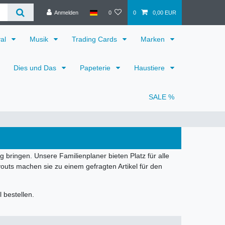
Anmelden
0
0
0,00 EUR
val
Musik
Trading Cards
Marken
Dies und Das
Papeterie
Haustiere
SALE %
g bringen. Unsere Familienplaner bieten Platz für alle
outs machen sie zu einem gefragten Artikel für den
 bestellen.