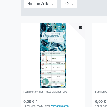
Familienkalender "Aquarellplaner" 2027
Familienk
0,00 € *
0,00 €
*
zzgl. ges. MwSt.
zzgl.
Versandkosten
*
zzgl. ge