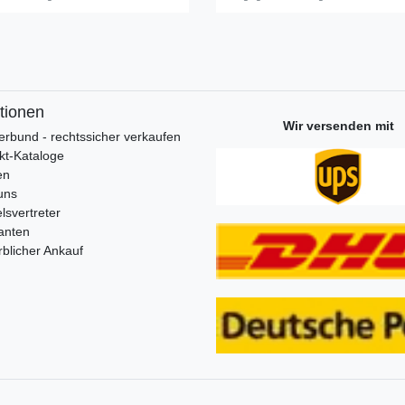
tionen
Wir versenden mit
erbund - rechtssicher verkaufen
kt-Kataloge
en
uns
lsvertreter
anten
blicher Ankauf