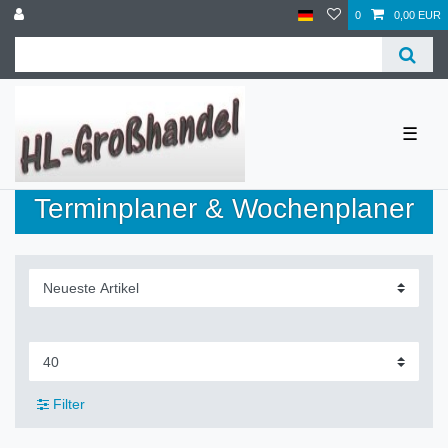
0
0,00 EUR
☰
Terminplaner & Wochenplaner
Filter