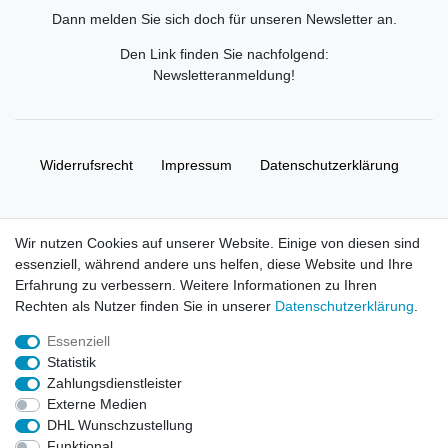
Dann melden Sie sich doch für unseren Newsletter an.
Den Link finden Sie nachfolgend:
Newsletteranmeldung
!
Widerrufs­recht
Impressum
Daten­schutz­erklärung
AGB
Kontakt
Wir nutzen Cookies auf unserer Website. Einige von diesen sind
essenziell, während andere uns helfen, diese Website und Ihre
© Copyright 2026 | Alle Rechte vorbehalten. HL-
Erfahrung zu verbessern. Weitere Informationen zu Ihren
Handelsgesellschaft mbH.
Rechten als Nutzer finden Sie in unserer
Daten­schutz­erklärung
.
Essenziell
Alle Markennamen, Warenzeichen sowie sämtliche Produktbilder
Statistik
und Beschreibungen sind Eigentum Ihrer rechtmäßigen
Zahlungsdienstleister
Eigentümer und dienen hier nur der Beschreibung.
Externe Medien
DHL Wunschzustellung
Preise nur für registrierte Händler, ansonsten zeigt der Shop 0,00
Funktional