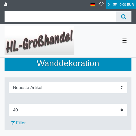
0
0,00 EUR
☰
Wanddekoration
Filter