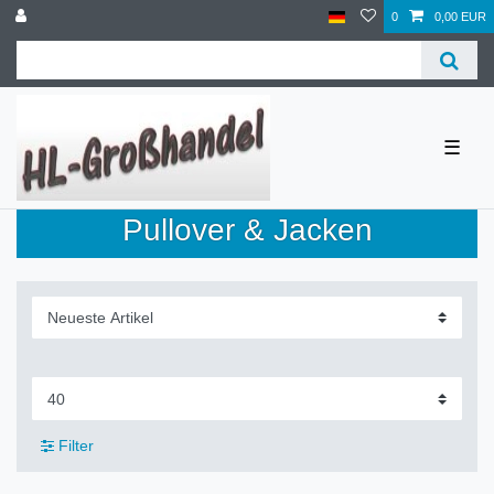
0
0,00 EUR
☰
Pullover & Jacken
Filter