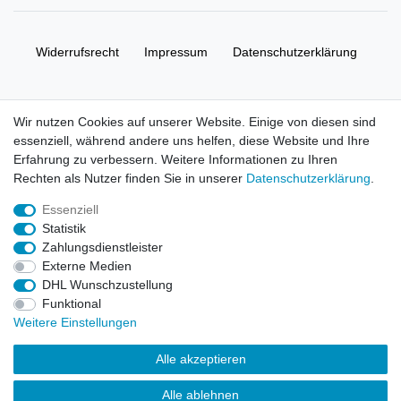
Widerrufs­recht
Impressum
Daten­schutz­erklärung
AGB
Kontakt
Wir nutzen Cookies auf unserer Website. Einige von diesen sind
essenziell, während andere uns helfen, diese Website und Ihre
© Copyright 2026 | Alle Rechte vorbehalten. HL-
Erfahrung zu verbessern. Weitere Informationen zu Ihren
Handelsgesellschaft mbH.
Rechten als Nutzer finden Sie in unserer
Daten­schutz­erklärung
.
Essenziell
Alle Markennamen, Warenzeichen sowie sämtliche Produktbilder
Statistik
und Beschreibungen sind Eigentum Ihrer rechtmäßigen
Zahlungsdienstleister
Eigentümer und dienen hier nur der Beschreibung.
Externe Medien
DHL Wunschzustellung
Preise nur für registrierte Händler, ansonsten zeigt der Shop 0,00
Funktional
€
Weitere Einstellungen
LEGO, das LEGO Logo, die Minifigur, DUPLO, LEGENDS OF
Alle akzeptieren
CHIMA, NINJAGO, BIONICLE, MINDSTORMS und MIXELS sind
urheberrechtlich geschützte Markenzeichen der LEGO Gruppe.
Alle ablehnen