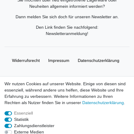
Sie möchten über neu eingetroffene Lagerware oder
Neuheiten allgemein informiert werden?
Dann melden Sie sich doch für unseren Newsletter an.
Den Link finden Sie nachfolgend:
Newsletteranmeldung
!
Widerrufs­recht
Impressum
Daten­schutz­erklärung
AGB
Kontakt
Wir nutzen Cookies auf unserer Website. Einige von diesen sind
essenziell, während andere uns helfen, diese Website und Ihre
© Copyright 2026 | Alle Rechte vorbehalten. HL-
Erfahrung zu verbessern. Weitere Informationen zu Ihren
Handelsgesellschaft mbH.
Rechten als Nutzer finden Sie in unserer
Daten­schutz­erklärung
.
Essenziell
Alle Markennamen, Warenzeichen sowie sämtliche Produktbilder
Statistik
und Beschreibungen sind Eigentum Ihrer rechtmäßigen
Zahlungsdienstleister
Eigentümer und dienen hier nur der Beschreibung.
Externe Medien