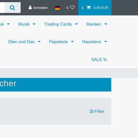
Anmelden
0
0
0,00 EUR
val
Musik
Trading Cards
Marken
Dies und Das
Papeterie
Haustiere
SALE %
cher
Filter