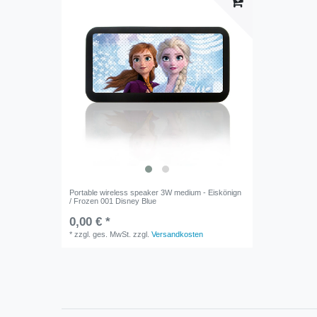
Portable wireless speaker 3W medium - Eiskönign
/ Frozen 001 Disney Blue
0,00 € *
*
zzgl. ges. MwSt.
zzgl.
Versandkosten