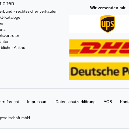
tionen
Wir versenden mit
erbund - rechtssicher verkaufen
kt-Kataloge
en
uns
lsvertreter
anten
blicher Ankauf
rrufs­recht
Impressum
Daten­schutz­erklärung
AGB
Kont
gesellschaft mbH.