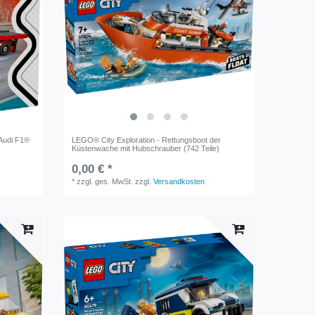
Audi F1®
LEGO® City Exploration - Rettungsboot der
Küstenwache mit Hubschrauber (742 Teile)
0,00 € *
*
zzgl. ges. MwSt.
zzgl.
Versandkosten