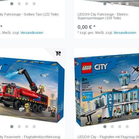
y Fahrzeuge - Gelbes Taxi (122 Teile)
LEGO® City Fahrzeuge - Elektro-
Supersportwagen (109 Teile)
 *
0,00 € *
s. MwSt.
zzgl.
Versandkosten
*
zzgl. ges. MwSt.
zzgl.
Versandkosten
y Feuerwehr - Flughafenlöschfahrzeug
LEGO® City - Flughafen mit Flugzeug (88