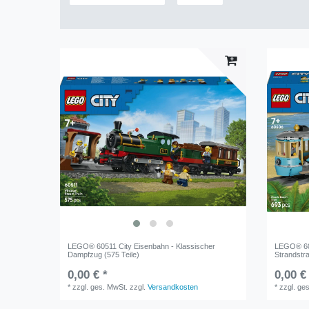
LEGO® 60511 City Eisenbahn - Klassischer
LEGO® 605
Dampfzug (575 Teile)
Strandstr
0,00 € *
0,00 €
*
zzgl. ges. MwSt.
zzgl.
Versandkosten
*
zzgl. ge