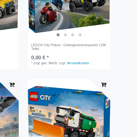
LEGO® City Polizei - Gefangenentransporter (198
Teile)
0,00 € *
*
zzgl. ges. MwSt.
zzgl.
Versandkosten