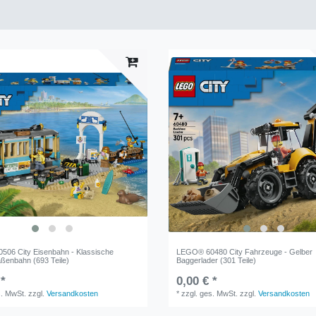
06 City Eisenbahn - Klassische
LEGO® 60480 City Fahrzeuge - Gelber
aßenbahn (693 Teile)
Baggerlader (301 Teile)
 *
0,00 € *
s. MwSt.
zzgl.
Versandkosten
*
zzgl. ges. MwSt.
zzgl.
Versandkosten