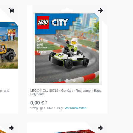
er und
LEGO® City 30719 - Go-Kart - Recruitment Bags
Polybeutel
0,00 € *
*
zzgl. ges. MwSt.
zzgl.
Versandkosten