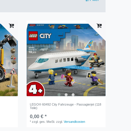
LEGO® 60492 City Fahrzeuge - Passagierjet (118
Teile)
0,00 € *
*
zzgl. ges. MwSt.
zzgl.
Versandkosten