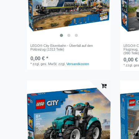
LEGO® City Eisenbahn - Überfall auf den
LEGO® Cit
Polizeizug (1313 Teile)
Flugzeug,
(990 Teile
0,00 € *
0,00 €
*
zzgl. ges. MwSt.
zzgl.
Versandkosten
*
zzgl. ge