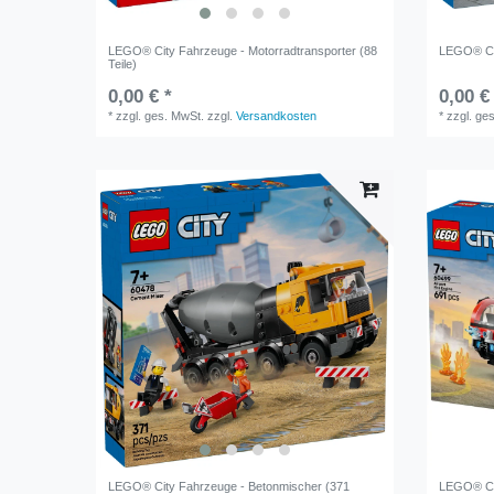
LEGO® City Fahrzeuge - Motorradtransporter (88
LEGO® Cit
Teile)
0,00 € *
0,00 €
*
zzgl. ges. MwSt.
zzgl.
Versandkosten
*
zzgl. ge
LEGO® City Fahrzeuge - Betonmischer (371
LEGO® Cit