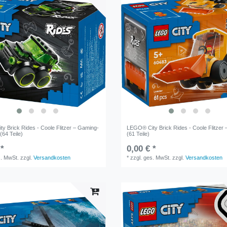
y Brick Rides - Coole Flitzer – Gaming-
LEGO® City Brick Rides - Coole Flitzer 
(64 Teile)
(61 Teile)
 *
0,00 € *
s. MwSt.
zzgl.
Versandkosten
*
zzgl. ges. MwSt.
zzgl.
Versandkosten