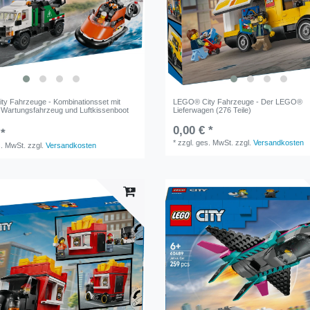
y Fahrzeuge - Kombinationsset mit
LEGO® City Fahrzeuge - Der LEGO®
 Wartungsfahrzeug und Luftkissenboot
Lieferwagen (276 Teile)
)
0,00 € *
 *
*
zzgl. ges. MwSt.
zzgl.
Versandkosten
s. MwSt.
zzgl.
Versandkosten