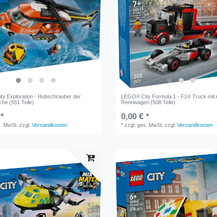
y Exploration - Hubschrauber der
LEGO® City Formula 1 - F1® Truck mit 
he (551 Teile)
Rennwagen (508 Teile)
 *
0,00 € *
s. MwSt.
zzgl.
Versandkosten
*
zzgl. ges. MwSt.
zzgl.
Versandkosten