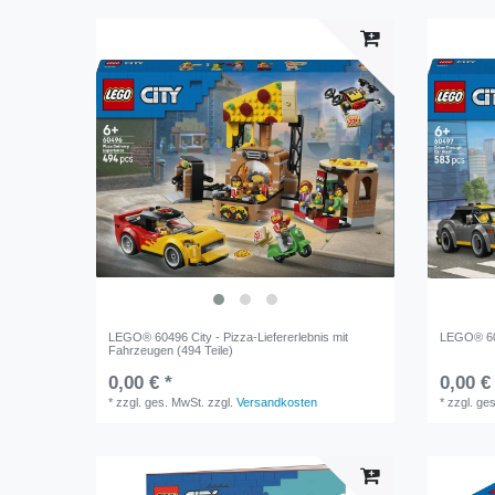
LEGO® 60496 City - Pizza-Liefererlebnis mit
LEGO® 604
Fahrzeugen (494 Teile)
0,00 € *
0,00 €
*
zzgl. ges. MwSt.
zzgl.
Versandkosten
*
zzgl. ge