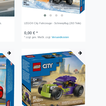
s.
LEGO® City Fahrzeuge - Schneepflug (263 Teile)
0,00 € *
*
zzgl. ges. MwSt.
zzgl.
Versandkosten