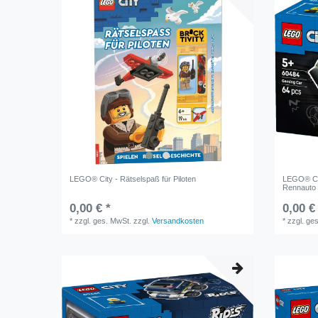
LEGO® City - Rätselspaß für Piloten
LEGO® Cit
Rennauto 
0,00 € *
0,00 €
*
zzgl. ges. MwSt.
zzgl.
Versandkosten
*
zzgl. ge