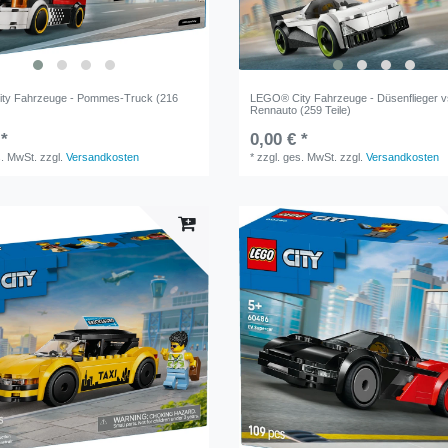
ty Fahrzeuge - Pommes-Truck (216
LEGO® City Fahrzeuge - Düsenflieger v
Rennauto (259 Teile)
 *
0,00 € *
s. MwSt.
zzgl.
Versandkosten
*
zzgl. ges. MwSt.
zzgl.
Versandkosten