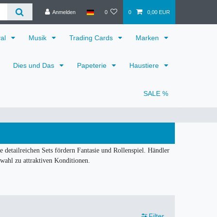
Anmelden
0
0
0,00 EUR
val
Musik
Trading Cards
Marken
Dies und Das
Papeterie
Haustiere
SALE %
detailreichen Sets fördern Fantasie und Rollenspiel. Händler
wahl zu attraktiven Konditionen.
Filter