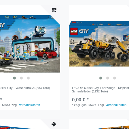
97 City - Waschstraße (583 Teile)
LEGO® 60494 City Fahrzeuge - Kipplast
Schaufellader (1132 Teile)
 *
0,00 € *
s. MwSt.
zzgl.
Versandkosten
*
zzgl. ges. MwSt.
zzgl.
Versandkosten