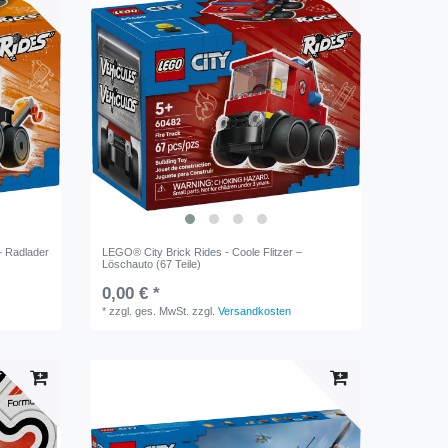
– Radlader
LEGO® City Brick Rides - Coole Flitzer –
Löschauto (67 Teile)
0,00 € *
*
zzgl. ges. MwSt.
zzgl.
Versandkosten