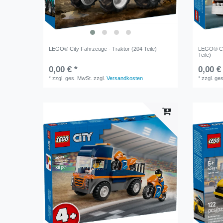
LEGO® City Fahrzeuge - Traktor (204 Teile)
LEGO® Ci
Teile)
0,00 € *
0,00 €
*
zzgl. ges. MwSt.
zzgl.
Versandkosten
*
zzgl. ge