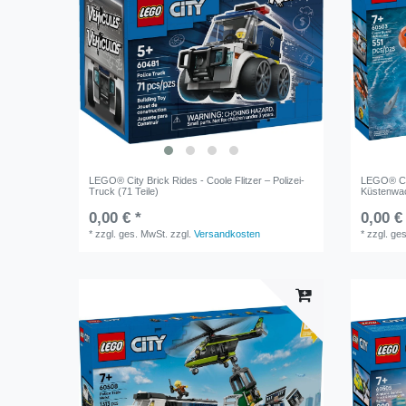
LEGO® City Brick Rides - Coole Flitzer – Polizei-
LEGO® Cit
Truck (71 Teile)
Küstenwac
0,00 € *
0,00 €
*
zzgl. ges. MwSt.
zzgl.
Versandkosten
*
zzgl. ge