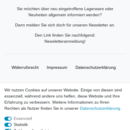
Sie möchten über neu eingetroffene Lagerware oder
Neuheiten allgemein informiert werden?
Dann melden Sie sich doch für unseren Newsletter an.
Den Link finden Sie nachfolgend:
Newsletteranmeldung
!
Widerrufs­recht
Impressum
Daten­schutz­erklärung
AGB
Kontakt
Wir nutzen Cookies auf unserer Website. Einige von diesen sind
essenziell, während andere uns helfen, diese Website und Ihre
© Copyright 2026 | Alle Rechte vorbehalten. HL-
Erfahrung zu verbessern. Weitere Informationen zu Ihren
Handelsgesellschaft mbH.
Rechten als Nutzer finden Sie in unserer
Daten­schutz­erklärung
.
Essenziell
Alle Markennamen, Warenzeichen sowie sämtliche Produktbilder
Statistik
und Beschreibungen sind Eigentum Ihrer rechtmäßigen