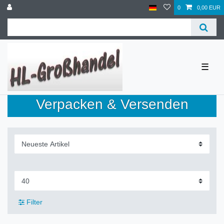
0
0,00 EUR
☰
Verpacken & Versenden
Filter