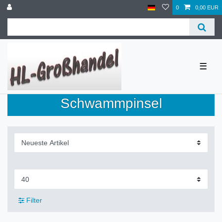
0
0,00 EUR
☰
Schwammpinsel
Filter