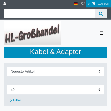
0
0,00 EUR
☰
Kabel & Adapter
Filter