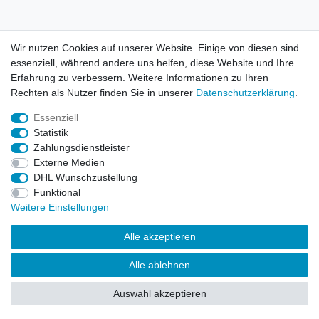
AGB
Kontakt
Wir nutzen Cookies auf unserer Website. Einige von diesen sind
essenziell, während andere uns helfen, diese Website und Ihre
© Copyright 2026 | Alle Rechte vorbehalten. HL-
Erfahrung zu verbessern. Weitere Informationen zu Ihren
Handelsgesellschaft mbH.
Rechten als Nutzer finden Sie in unserer
Daten­schutz­erklärung
.
Essenziell
Alle Markennamen, Warenzeichen sowie sämtliche Produktbilder
Statistik
und Beschreibungen sind Eigentum Ihrer rechtmäßigen
Zahlungsdienstleister
Eigentümer und dienen hier nur der Beschreibung.
Externe Medien
DHL Wunschzustellung
Preise nur für registrierte Händler, ansonsten zeigt der Shop 0,00
Funktional
€
Weitere Einstellungen
LEGO, das LEGO Logo, die Minifigur, DUPLO, LEGENDS OF
Alle akzeptieren
CHIMA, NINJAGO, BIONICLE, MINDSTORMS und MIXELS sind
urheberrechtlich geschützte Markenzeichen der LEGO Gruppe.
Alle ablehnen
©2022 The LEGO Group
Auswahl akzeptieren