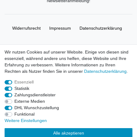
Newsletteranmeldung
!
Widerrufs­recht
Impressum
Daten­schutz­erklärung
AGB
Kontakt
Wir nutzen Cookies auf unserer Website. Einige von diesen sind
essenziell, während andere uns helfen, diese Website und Ihre
© Copyright 2026 | Alle Rechte vorbehalten. HL-
Erfahrung zu verbessern. Weitere Informationen zu Ihren
Handelsgesellschaft mbH.
Rechten als Nutzer finden Sie in unserer
Daten­schutz­erklärung
.
Essenziell
Alle Markennamen, Warenzeichen sowie sämtliche Produktbilder
Statistik
und Beschreibungen sind Eigentum Ihrer rechtmäßigen
Zahlungsdienstleister
Eigentümer und dienen hier nur der Beschreibung.
Externe Medien
DHL Wunschzustellung
Preise nur für registrierte Händler, ansonsten zeigt der Shop 0,00
Funktional
€
Weitere Einstellungen
LEGO, das LEGO Logo, die Minifigur, DUPLO, LEGENDS OF
Alle akzeptieren
CHIMA, NINJAGO, BIONICLE, MINDSTORMS und MIXELS sind