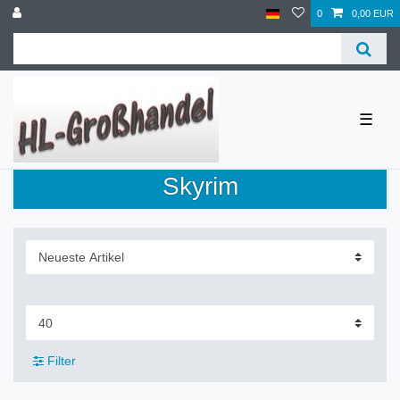
0
0,00 EUR
☰
Skyrim
Filter