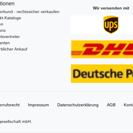
tionen
Wir versenden mit
erbund - rechtssicher verkaufen
kt-Kataloge
en
uns
lsvertreter
anten
blicher Ankauf
rrufs­recht
Impressum
Daten­schutz­erklärung
AGB
Kont
gesellschaft mbH.