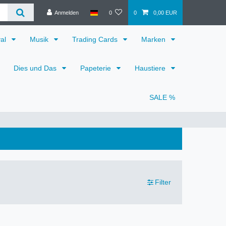
Anmelden
0
0
0,00 EUR
val
Musik
Trading Cards
Marken
Dies und Das
Papeterie
Haustiere
SALE %
Filter